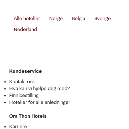
Filtrer
Alle hoteller
Norge
Belgia
Sverige
Liste
på
Nederland
land
og
region
Kundeservice
Kart
Kontakt oss
Hva kan vi hjelpe deg med?
Finn bestilling
Hoteller for alle anledninger
Om Thon Hotels
Karriere