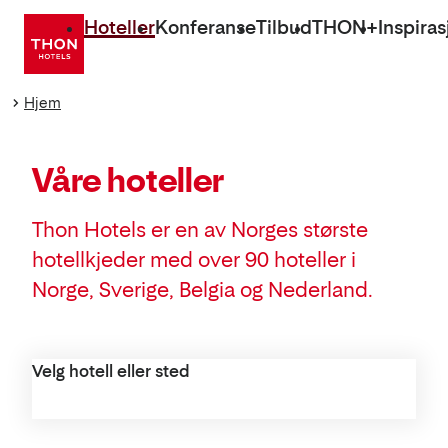
Gå
Hoteller
Konferanse
Tilbud
THON+
Inspiras
direkte
til
innhold
Hjem
Våre hoteller
Thon Hotels er en av Norges største
hotellkjeder med over 90 hoteller i
Norge, Sverige, Belgia og Nederland.
Velg hotell eller sted