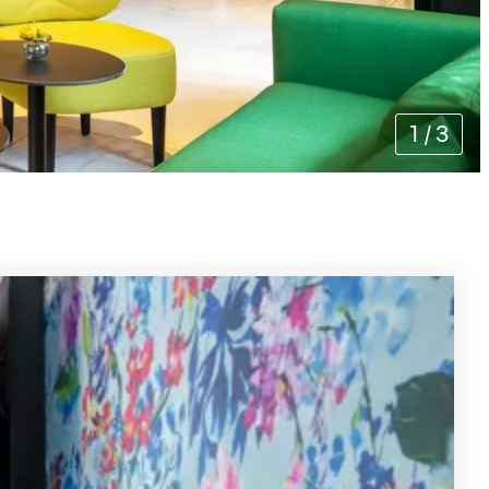
1
/
3