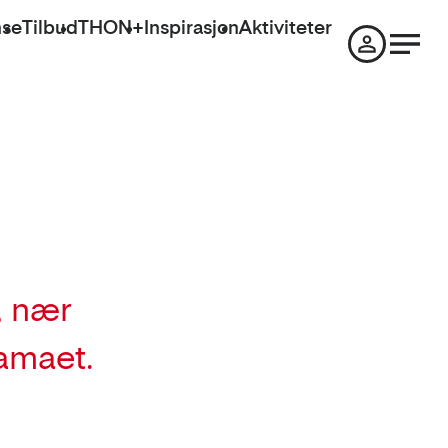
nse
Tilbud
THON+
Inspirasjon
Aktiviteter
, nær
amaet.