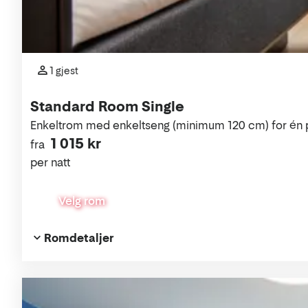
1 gjest
Standard Room Single
Enkeltrom med enkeltseng (minimum 120 cm) for én 
1 015 kr
fra
per natt
Velg rom
Romdetaljer