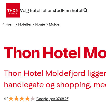
Gå
direkte
Velg hotell eller sted
Finn hotell
til
innhold
Hjem
Hoteller
Norge
Molde
Thon Hotel Mo
Thon Hotel Moldefjord ligger
handlegate og shopping, med
4,2
(
Google, per 07.08.26
)