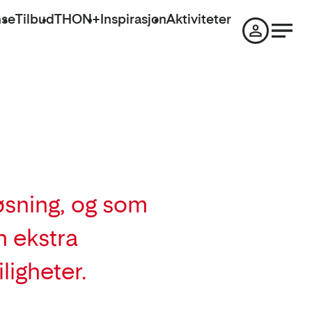
nse
Tilbud
THON+
Inspirasjon
Aktiviteter
løsning, og som
n ekstra
ligheter.