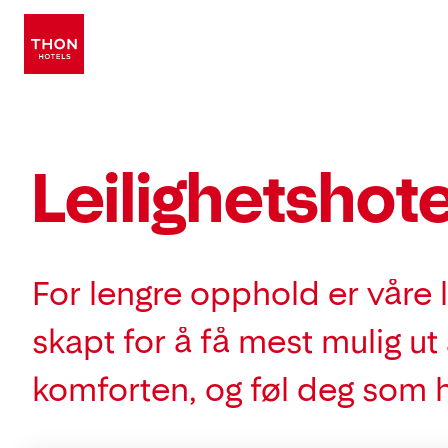
Gå
direkte
til
innhold
Leilighets­hote
For lengre opphold er våre l
skapt for å få mest mulig ut
komforten, og føl deg som hj