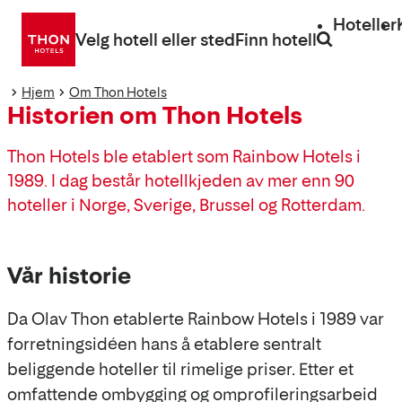
Gå
Hoteller
direkte
Velg hotell eller sted
Finn hotell
til
innhold
Hjem
Om Thon Hotels
Historien om Thon Hotels
Thon Hotels ble etablert som Rainbow Hotels i
1989. I dag består hotellkjeden av mer enn 90
hoteller i Norge, Sverige, Brussel og Rotterdam.
Vår historie
Da Olav Thon etablerte Rainbow Hotels i 1989 var
forretningsidéen hans å etablere sentralt
beliggende hoteller til rimelige priser. Etter et
omfattende ombygging og omprofileringsarbeid