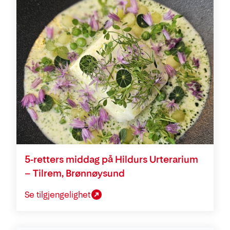
5-retters middag på Hildurs Urterarium
– Tilrem, Brønnøysund
Se tilgjengelighet