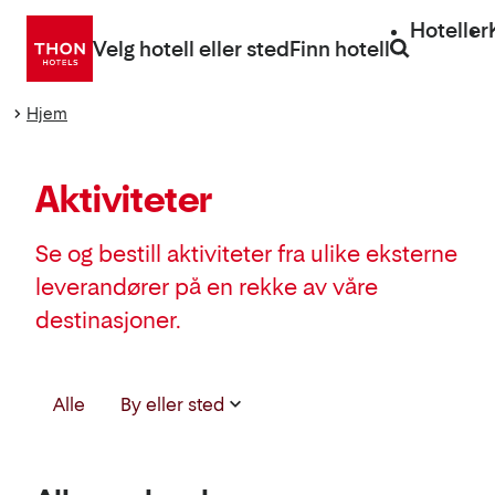
Gå
Hoteller
direkte
Velg hotell eller sted
Finn hotell
til
innhold
Hjem
Aktiviteter
Se og bestill aktiviteter fra ulike eksterne
leverandører på en rekke av våre
destinasjoner.
Velg
Alle
By eller sted
destinasjon