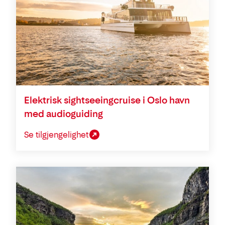
Elektrisk sightseeingcruise i Oslo havn
med audioguiding
Se tilgjengelighet