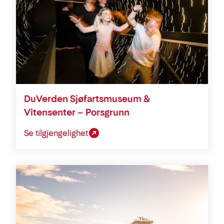
DuVerden Sjøfartsmuseum &
Vitensenter – Porsgrunn
Se tilgjengelighet