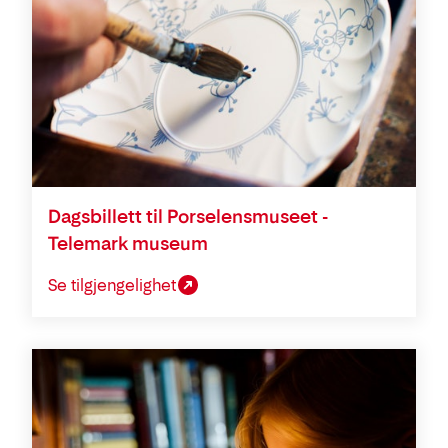
Dagsbillett til Porselensmuseet -
Telemark museum
Se tilgjengelighet