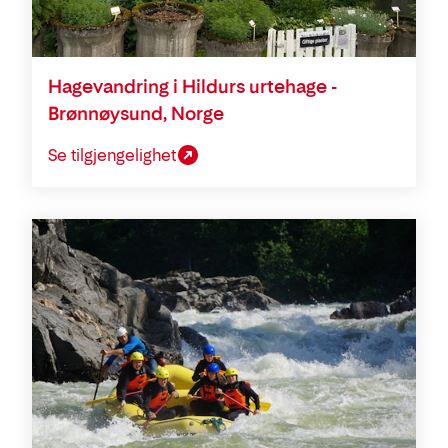
Hagevandring i Hildurs urtehage -
Brønnøysund, Norge
Se tilgjengelighet