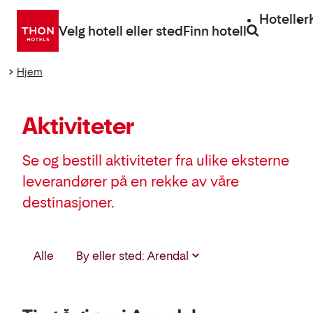
Gå
Hoteller
direkte
Velg hotell eller sted
Finn hotell
til
innhold
Hjem
Aktiviteter
Se og bestill aktiviteter fra ulike eksterne
leverandører på en rekke av våre
destinasjoner.
Velg
Alle
By eller sted: Arendal
destinasjon