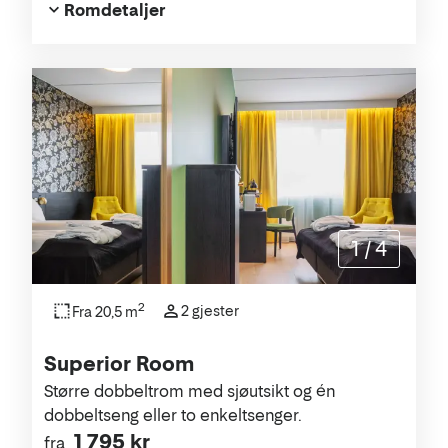
Romdetaljer
1
/
4
2
2 gjester
Fra 20,5 m
Superior Room
Større dobbeltrom med sjøutsikt og én
dobbeltseng eller to enkeltsenger.
1 795 kr
fra