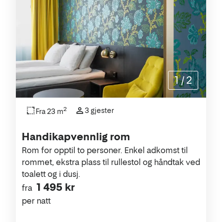
1
/
2
2
3 gjester
Fra 23 m
Handikapvennlig rom
Rom for opptil to personer. Enkel adkomst til
rommet, ekstra plass til rullestol og håndtak ved
toalett og i dusj.
1 495 kr
fra
per natt