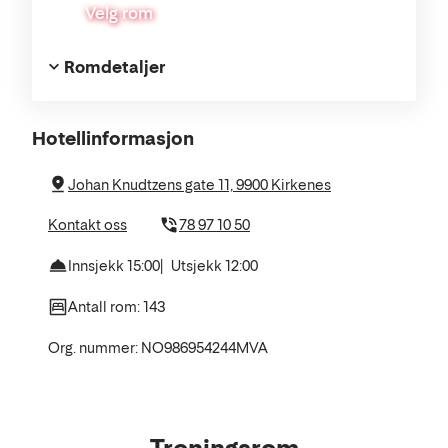
Velg rom
Romdetaljer
Om
Hotellinformasjon
hotellet
Johan Knudtzens gate 11, 9900 Kirkenes
Kontakt oss
78 97 10 50
Innsjekk 15:00
Utsjekk 12:00
Antall rom: 143
Org. nummer: NO986954244MVA