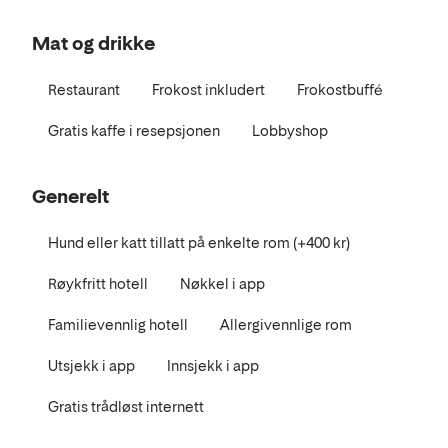
Mat og drikke
Restaurant
Frokost inkludert
Frokostbuffé
Gratis kaffe i resepsjonen
Lobbyshop
Generelt
Hund eller katt tillatt på enkelte rom (+400 kr)
Røykfritt hotell
Nøkkel i app
Familievennlig hotell
Allergivennlige rom
Utsjekk i app
Innsjekk i app
Gratis trådløst internett