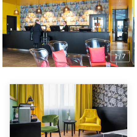
1
/
7
Rommene