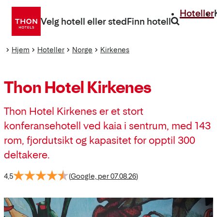
Gå
Hoteller
direkte
Velg hotell eller sted
Finn hotell
til
innhold
Hjem
Hoteller
Norge
Kirkenes
Thon Hotel Kirkenes
Thon Hotel Kirkenes er et stort
konferansehotell ved kaia i sentrum, med 143
rom, fjordutsikt og kapasitet for opptil 300
deltakere.
4,5
(
Google, per 07.08.26
)