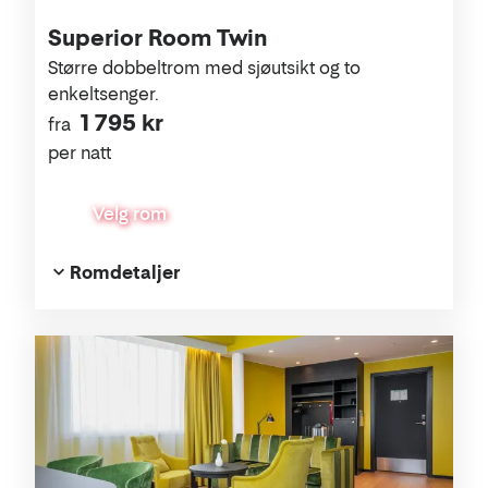
Superior Room Twin
Større dobbeltrom med sjøutsikt og to
enkeltsenger.
1 795 kr
fra
per natt
Velg rom
Romdetaljer