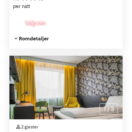
per natt
Velg rom
Romdetaljer
1
/
3
2 gjester