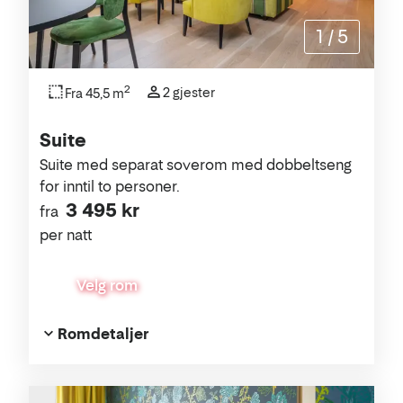
1
/
5
2
2 gjester
Fra 45,5 m
Suite
Suite med separat soverom med dobbeltseng
for inntil to personer.
3 495 kr
fra
per natt
Velg rom
Romdetaljer