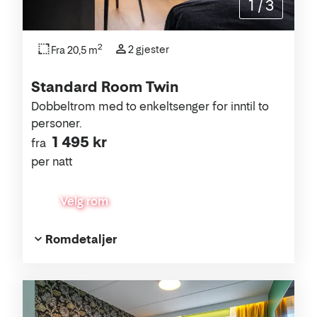
1
/
3
2
2 gjester
Fra 20,5 m
Standard Room Twin
Dobbeltrom med to enkeltsenger for inntil to
personer.
1 495 kr
fra
per natt
Velg rom
Romdetaljer