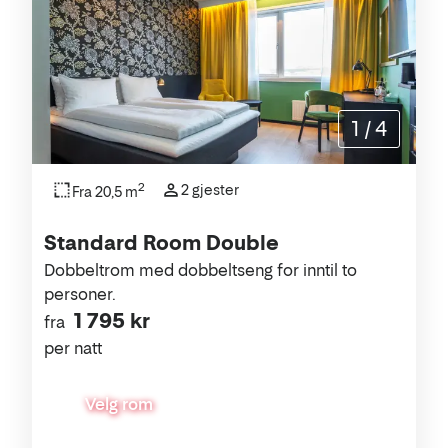
1
/
4
2
2 gjester
Fra 20,5 m
Standard Room Double
Dobbeltrom med dobbeltseng for inntil to
personer.
1 795 kr
fra
per natt
Velg rom