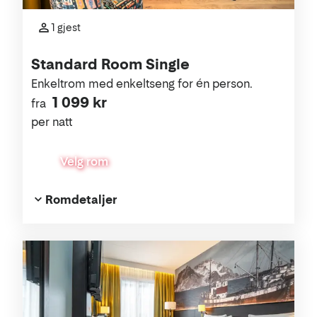
1 gjest
Standard Room Single
Enkeltrom med enkeltseng for én person.
1 099 kr
fra
per natt
Velg rom
Romdetaljer