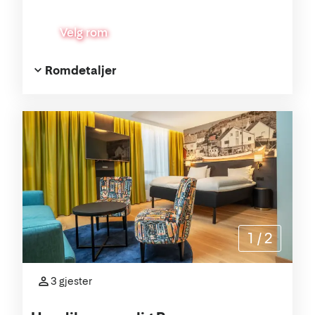
Velg rom
Romdetaljer
1
/
2
3 gjester