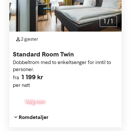
1
/
1
2 gjester
Standard Room Twin
Dobbeltrom med to enkeltsenger for inntil to
personer.
1 199 kr
fra
per natt
Velg rom
Romdetaljer