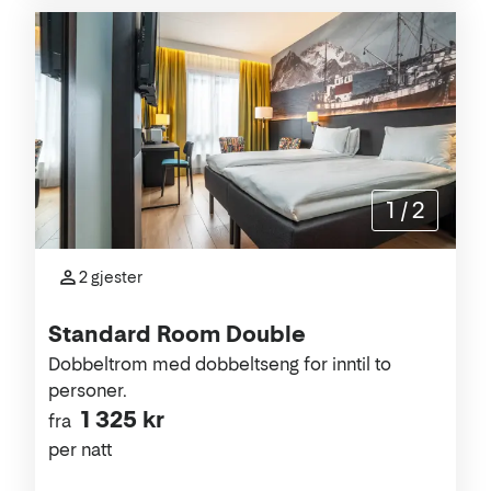
1
/
2
2 gjester
Standard Room Double
Dobbeltrom med dobbeltseng for inntil to
personer.
1 325 kr
fra
per natt