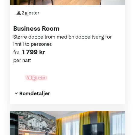
2 gjester
Business Room
Større dobbeltrom med èn dobbeltseng for
inntil to personer.
1 799 kr
fra
per natt
Velg rom
Romdetaljer