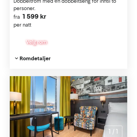
Dobbeltrom med én dobbeltseng for inntil to
personer.
1 599 kr
fra
per natt
Velg rom
Romdetaljer
1
/
1