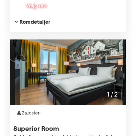
Velg rom
Romdetaljer
1
/
2
2 gjester
Superior Room