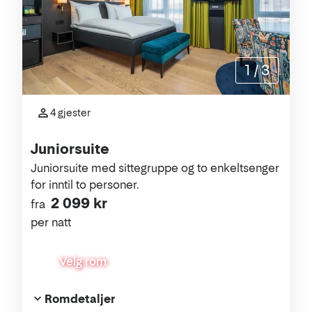
1
/
3
4 gjester
Juniorsuite
Juniorsuite med sittegruppe og to enkeltsenger
for inntil to personer.
2 099 kr
fra
per natt
Velg rom
Romdetaljer