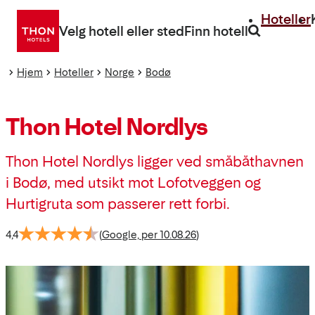
Gå
Hoteller
direkte
Velg hotell eller sted
Finn hotell
til
innhold
Hjem
Hoteller
Norge
Bodø
Thon Hotel Nordlys
Thon Hotel Nordlys ligger ved småbåthavnen
i Bodø, med utsikt mot Lofotveggen og
Hurtigruta som passerer rett forbi.
4,4
(
Google, per 10.08.26
)