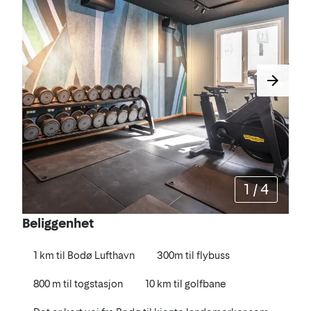
1
/
4
Beliggenhet
1 km til Bodø Lufthavn
300m til flybuss
800 m til togstasjon
10 km til golfbane