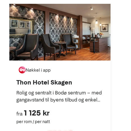
i
kart
Nøkkel i app
Thon Hotel Skagen
Rolig og sentralt i Bodø sentrum – med
gangavstand til byens tilbud og enkel
tilgang til fly, buss og båt.
1 125 kr
fra
per rom / per natt