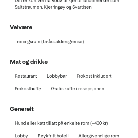
Det er kort vei fra Bodø til kjente landemerker som
Saltstraumen, Kjerringøy og Svartisen
Velvære
Treningsrom (15-års aldersgrense)
Mat og drikke
Restaurant
Lobbybar
Frokost inkludert
Frokostbuffé
Gratis kaffe i resepsjonen
Generelt
Hund eller katt tillatt på enkelte rom (+400 kr)
Lobby
Røykfritt hotell
Allergivennlige rom