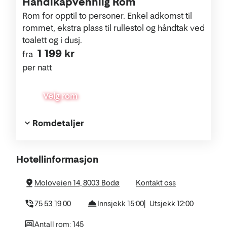
Handikapvennlig Rom
Rom for opptil to personer. Enkel adkomst til
rommet, ekstra plass til rullestol og håndtak ved
toalett og i dusj.
1 199 kr
fra
per natt
Velg rom
Romdetaljer
Om
Hotellinformasjon
hotellet
Moloveien 14, 8003 Bodø
Kontakt oss
75 53 19 00
Innsjekk 15:00
Utsjekk 12:00
Antall rom: 145