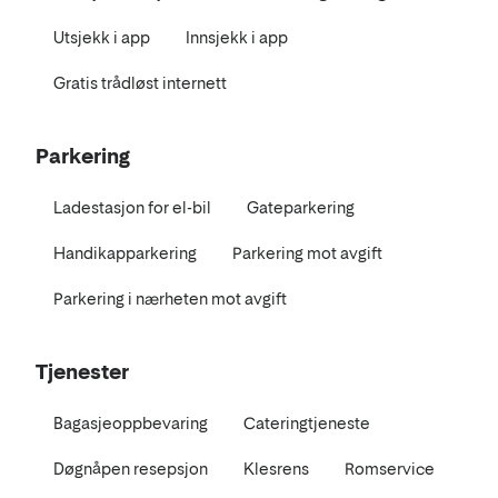
Utsjekk i app
Innsjekk i app
Gratis trådløst internett
Parkering
Ladestasjon for el-bil
Gateparkering
Handikapparkering
Parkering mot avgift
Parkering i nærheten mot avgift
Tjenester
Bagasjeoppbevaring
Cateringtjeneste
Døgnåpen resepsjon
Klesrens
Romservice