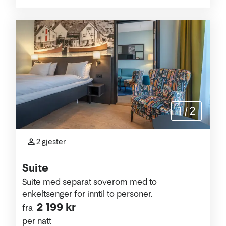
1
/
2
2 gjester
Suite
Suite med separat soverom med to
enkeltsenger for inntil to personer.
2 199 kr
fra
per natt