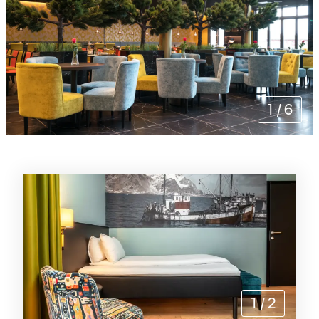
1
/
6
Rommene
1
/
2