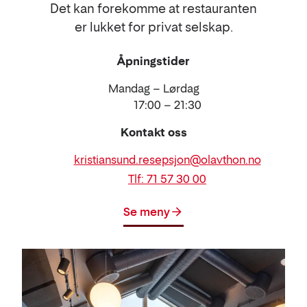
Det kan forekomme at restauranten
er lukket for privat selskap.
Åpningstider
Mandag – Lørdag
17:00 – 21:30
Kontakt oss
E-
kristiansund.resepsjon@olavthon.no
post
Telefon
Tlf: 71 57 30 00
Se meny