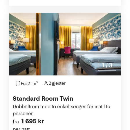
1
/
3
2
2 gjester
Fra 21 m
Standard Room Twin
Dobbeltrom med to enkeltsenger for inntil to
personer.
1 695 kr
fra
per natt