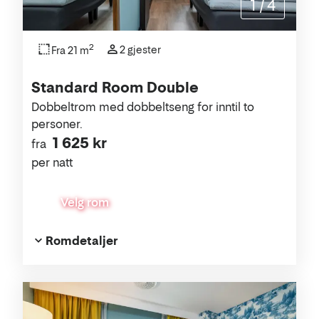
1
/
4
2
2 gjester
Fra 21 m
Standard Room Double
Dobbeltrom med dobbeltseng for inntil to
personer.
1 625 kr
fra
per natt
Velg rom
Romdetaljer