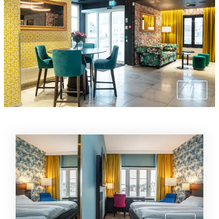
1
/
4
Rommene