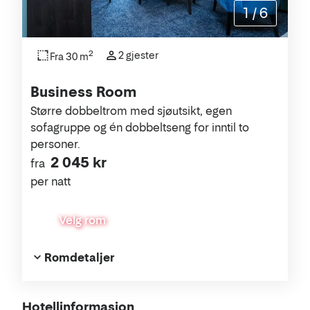
1
/
6
2
2 gjester
Fra 30 m
Business Room
Større dobbeltrom med sjøutsikt, egen
sofagruppe og én dobbeltseng for inntil to
personer.
2 045 kr
fra
per natt
Velg rom
Romdetaljer
Om
Hotellinformasjon