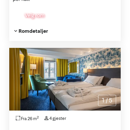
Velg rom
Romdetaljer
1
/
5
2
4 gjester
Fra 26 m