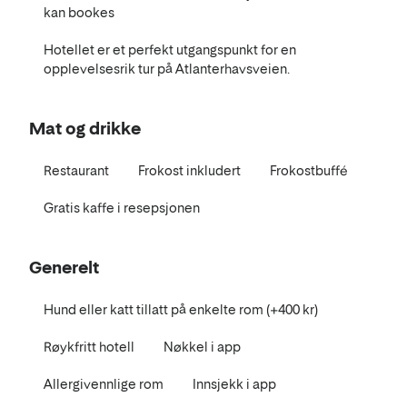
kan bookes
Hotellet er et perfekt utgangspunkt for en
opplevelsesrik tur på Atlanterhavsveien.
Mat og drikke
Restaurant
Frokost inkludert
Frokostbuffé
Gratis kaffe i resepsjonen
Generelt
Hund eller katt tillatt på enkelte rom (+400 kr)
Røykfritt hotell
Nøkkel i app
Allergivennlige rom
Innsjekk i app