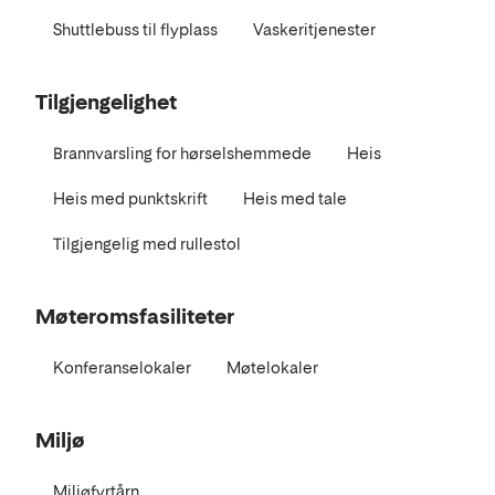
Shuttlebuss til flyplass
Vaskeritjenester
Tilgjengelighet
Brannvarsling for hørselshemmede
Heis
Heis med punktskrift
Heis med tale
Tilgjengelig med rullestol
Møteromsfasiliteter
Konferanselokaler
Møtelokaler
Miljø
Miljøfyrtårn