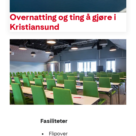
Overnatting og ting å gjøre i
Kristiansund
Konferanse
Fasiliteter
Flipover