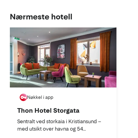
Se
Nærmeste hotell
i
kart
Nøkkel i app
Thon Hotel Storgata
Sentralt ved storkaia i Kristiansund –
med utsikt over havna og 54
komfortable rom.