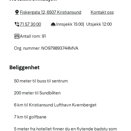
hotellet
Fiskergata 12, 6507 Kristiansund
Kontakt oss
71 57 30 00
Innsjekk 15:00
Utsjekk 12:00
Antall rom: 91
Org. nummer: NO979893744MVA
Beliggenhet
50 meter til buss til sentrum
200 meter til Sundbåten
6 km til Kristiansund Lufthavn Kvernberget
7 km til golfbane
5 meter fra hotellet finner du en flytende badstu som