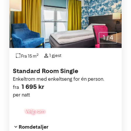
1
/
4
2
1 gjest
Fra 15 m
Standard Room Single
Enkeltrom med enkeltseng for én person.
1 695 kr
fra
per natt
Velg rom
Romdetaljer