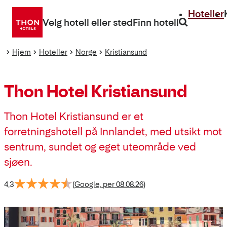
Gå
Hoteller
direkte
Velg hotell eller sted
Finn hotell
til
innhold
Hjem
Hoteller
Norge
Kristiansund
Thon Hotel Kristiansund
Thon Hotel Kristiansund er et
forretningshotell på Innlandet, med utsikt mot
sentrum, sundet og eget uteområde ved
sjøen.
4,3
(
Google, per 08.08.26
)