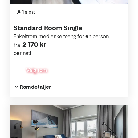
1 gjest
Standard Room Single
Enkeltrom med enkeltseng for én person.
2 170 kr
fra
per natt
Velg rom
Romdetaljer