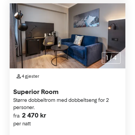
1
/
4
4 gjester
Superior Room
Større dobbeltrom med dobbeltseng for 2
personer.
2 470 kr
fra
per natt