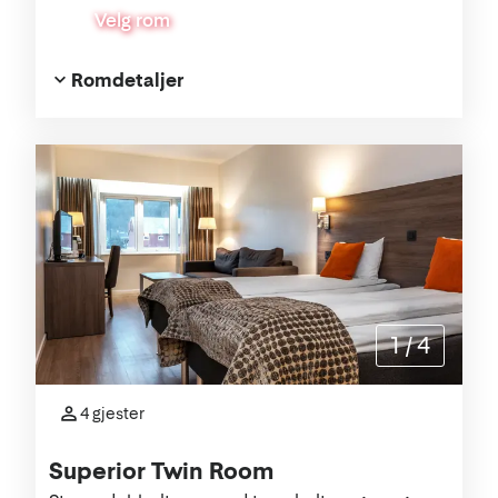
Velg rom
Romdetaljer
1
/
4
4 gjester
Superior Twin Room