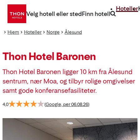
Gå
Hoteller
direkte
Velg hotell eller sted
Finn hotell
til
innhold
Hjem
Hoteller
Norge
Ålesund
Thon Hotel Baronen
Thon Hotel Baronen ligger 10 km fra Ålesund
sentrum, nær Moa, og tilbyr rolige omgivelser
samt gode konferansefasiliteter.
4,0
(
Google, per 06.08.26
)