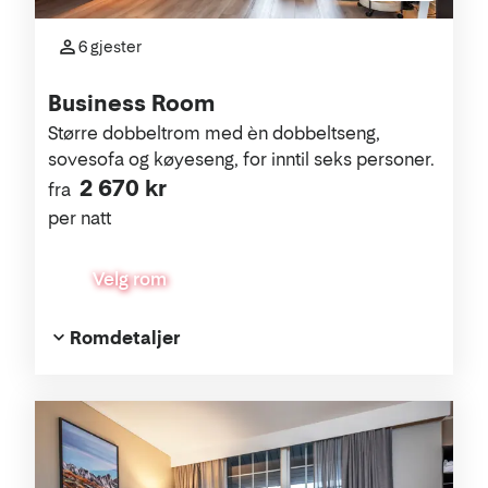
6 gjester
Business Room
Større dobbeltrom med èn dobbeltseng,
sovesofa og køyeseng, for inntil seks personer.
2 670 kr
fra
per natt
Velg rom
Romdetaljer