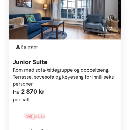
1
/
7
6 gjester
Junior Suite
Rom med sofa-/sittegruppe og dobbeltseng.
Terrasse, sovesofa og køyeseng for inntil seks
personer.
2 870 kr
fra
per natt
Velg rom