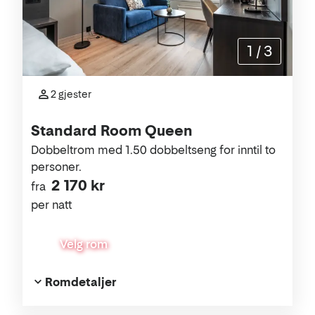
1
/
3
2 gjester
Standard Room Queen
Dobbeltrom med 1.50 dobbeltseng for inntil to
personer.
2 170 kr
fra
per natt
Velg rom
Romdetaljer