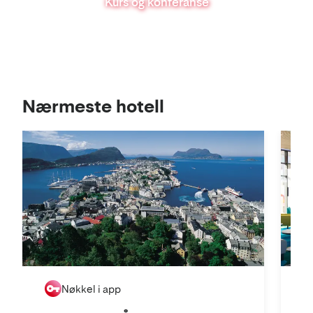
Kurs og konferanse
Se
Nærmeste hotell
i
kart
Nøkkel i app