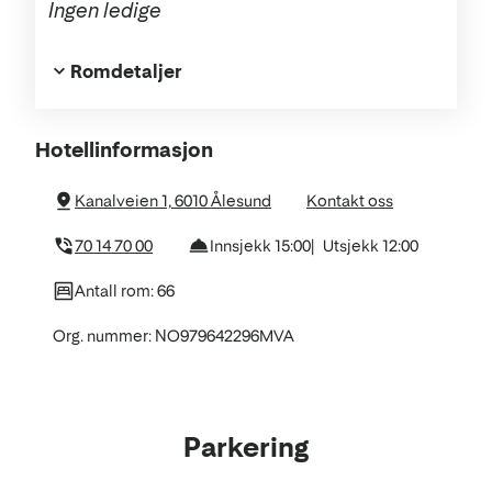
Ingen ledige
Romdetaljer
Om
Hotellinformasjon
hotellet
Kanalveien 1, 6010 Ålesund
Kontakt oss
70 14 70 00
Innsjekk 15:00
Utsjekk 12:00
Antall rom: 66
Org. nummer: NO979642296MVA
Parkering