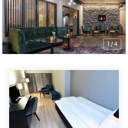
1
/
4
Rommene