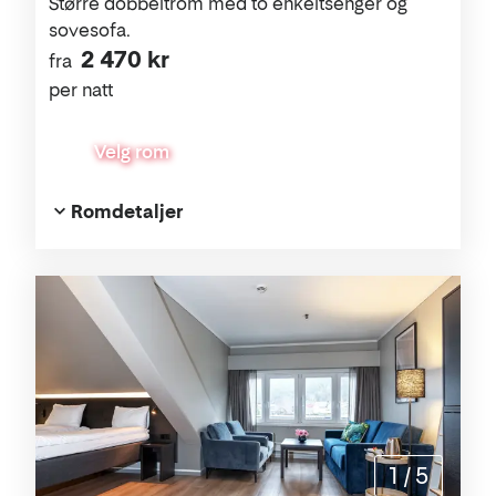
Større dobbeltrom med to enkeltsenger og
sovesofa.
2 470 kr
fra
per natt
Velg rom
Romdetaljer
1
/
5