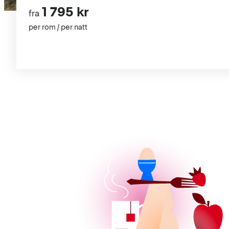
1 795 kr
fra
per rom / per natt