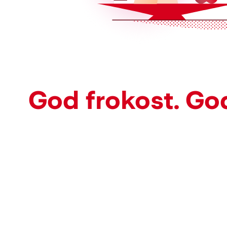
God frokost. Go
Kart
Lavpriskalender