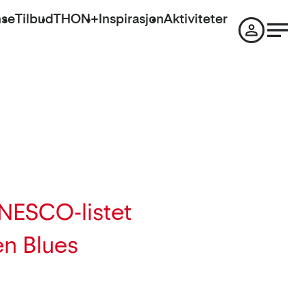
nse
Tilbud
THON+
Inspirasjon
Aktiviteter
UNESCO-listet
en Blues