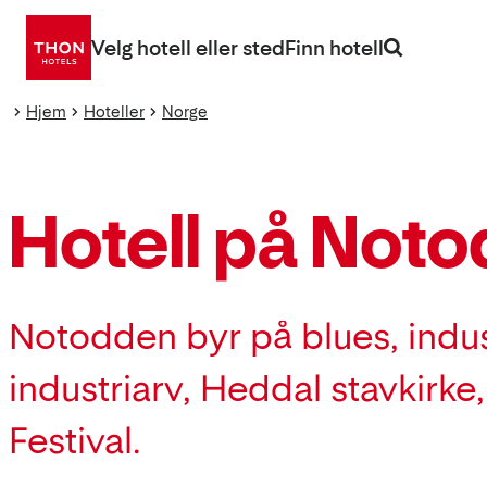
Gå
direkte
Velg hotell eller sted
Finn hotell
til
innhold
Hjem
Hoteller
Norge
Hotell på Not
Notodden byr på blues, indus
industriarv, Heddal stavkirk
Festival.