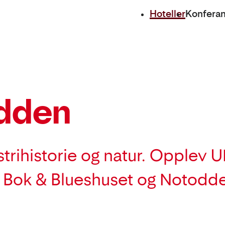
Hoteller
Konfera
odden
trihistorie og natur. Opplev 
e, Bok & Blueshuset og Notodd