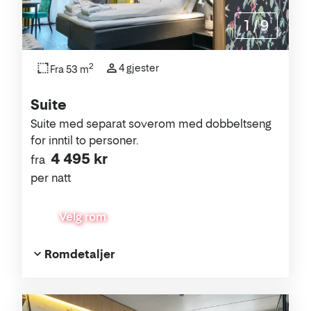
1
/
9
2
4 gjester
Fra 53 m
Suite
Suite med separat soverom med dobbeltseng
for inntil to personer.
4 495 kr
fra
per natt
Velg rom
Romdetaljer