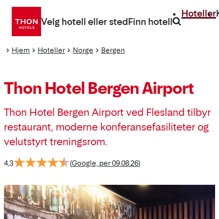
Gå
Hoteller
direkte
Velg hotell eller sted
Finn hotell
til
innhold
Hjem
Hoteller
Norge
Bergen
Thon Hotel Bergen Airport
Thon Hotel Bergen Airport ved Flesland tilbyr
restaurant, moderne konferansefasiliteter og
velutstyrt treningsrom.
4,3
(
Google, per 09.08.26
)