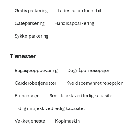
Gratis parkering
Ladestasjon for el-bil
Gateparkering
Handikapparkering
Sykkelparkering
Tjenester
Bagasjeoppbevaring
Døgnåpen resepsjon
Garderobetjenester
Kveldsbemannet resepsjon
Romservice
Sen utsjekk ved ledig kapasitet
Tidlig innsjekk ved ledig kapasitet
Vekketjeneste
Kopimaskin