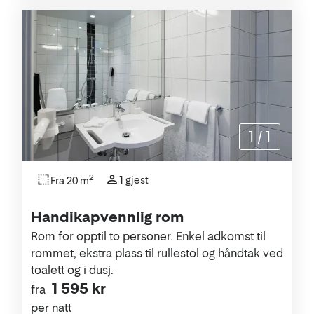
1
/
1
2
1 gjest
Fra 20 m
Handikapvennlig rom
Rom for opptil to personer. Enkel adkomst til
rommet, ekstra plass til rullestol og håndtak ved
toalett og i dusj.
1 595 kr
fra
per natt