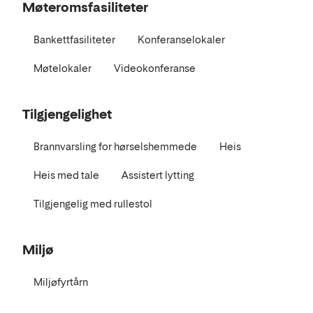
Møteromsfasiliteter
Bankettfasiliteter
Konferanselokaler
Møtelokaler
Videokonferanse
Tilgjengelighet
Brannvarsling for hørselshemmede
Heis
Heis med tale
Assistert lytting
Tilgjengelig med rullestol
Miljø
Miljøfyrtårn