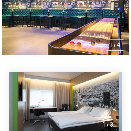
1
/
4
Rommene
1
/
3