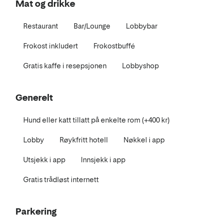
Mat og drikke
Restaurant
Bar/Lounge
Lobbybar
Frokost inkludert
Frokostbuffé
Gratis kaffe i resepsjonen
Lobbyshop
Generelt
Hund eller katt tillatt på enkelte rom (+400 kr)
Lobby
Røykfritt hotell
Nøkkel i app
Utsjekk i app
Innsjekk i app
Gratis trådløst internett
Parkering