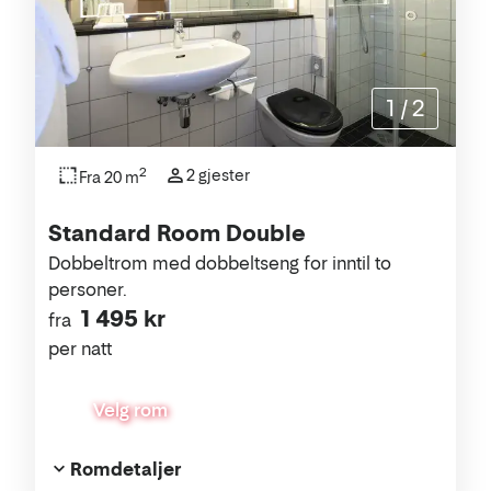
1
/
2
2
2 gjester
Fra 20 m
Standard Room Double
Dobbeltrom med dobbeltseng for inntil to
personer.
1 495 kr
fra
per natt
Velg rom
Romdetaljer