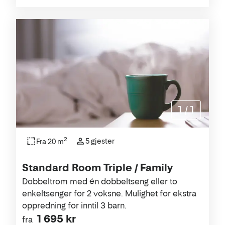
1
/
1
2
5 gjester
Fra 20 m
Standard Room Triple / Family
Dobbeltrom med én dobbeltseng eller to
enkeltsenger for 2 voksne. Mulighet for ekstra
oppredning for inntil 3 barn.
1 695 kr
fra