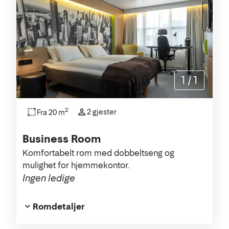
1
/
1
2
2 gjester
Fra 20 m
Business Room
Komfortabelt rom med dobbeltseng og
mulighet for hjemmekontor.
Ingen ledige
Romdetaljer