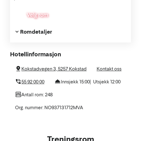
Velg rom
Romdetaljer
Om
Hotellinformasjon
hotellet
Kokstadvegen 3, 5257 Kokstad
Kontakt oss
55 92 00 00
Innsjekk 15:00
Utsjekk 12:00
Antall rom: 248
Org. nummer: NO937131712MVA
Treningsrom