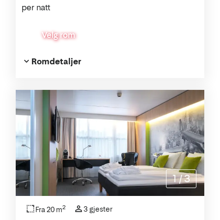
per natt
Velg rom
Romdetaljer
1
/
3
2
3 gjester
Fra 20 m