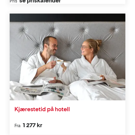
se priskalender
Pris
Kjærestetid på hotell
1 277 kr
Fra