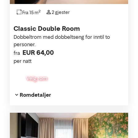
2
2 gjester
Fra 15 m
Classic Double Room
Dobbeltrom med dobbeltseng for inntil to
personer.
EUR 64,00
fra
per natt
Velg rom
Romdetaljer