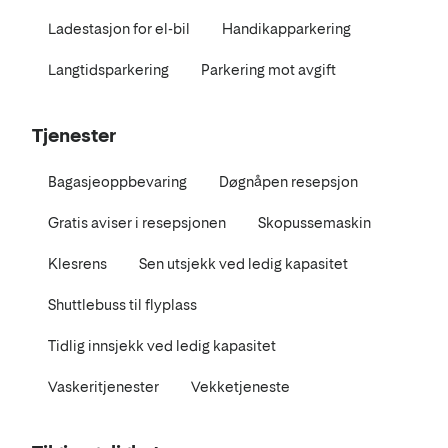
Ladestasjon for el-bil
Handikapparkering
Langtidsparkering
Parkering mot avgift
Tjenester
Bagasjeoppbevaring
Døgnåpen resepsjon
Gratis aviser i resepsjonen
Skopussemaskin
Klesrens
Sen utsjekk ved ledig kapasitet
Shuttlebuss til flyplass
Tidlig innsjekk ved ledig kapasitet
Vaskeritjenester
Vekketjeneste