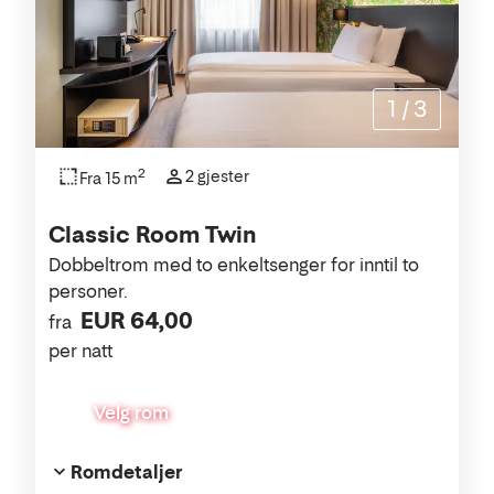
1
/
3
2
2 gjester
Fra 15 m
Classic Room Twin
Dobbeltrom med to enkeltsenger for inntil to
personer.
EUR 64,00
fra
per natt
Velg rom
Romdetaljer