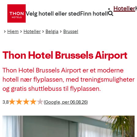
Gå
Hoteller
direkte
Velg hotell eller sted
Finn hotell
til
innhold
Hjem
Hoteller
Belgia
Brussel
Thon Hotel Brussels Airport
Thon Hotel Brussels Airport er et moderne
hotell nær flyplassen, med treningsmuligheter
og gratis shuttlebuss til flyplassen.
3,8
(
Google, per 06.08.26
)