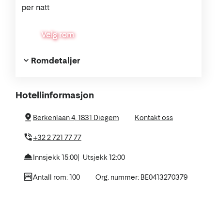
per natt
Velg rom
Romdetaljer
Om
Hotellinformasjon
hotellet
Berkenlaan 4, 1831 Diegem
Kontakt oss
+32 2 721 77 77
Innsjekk 15:00
Utsjekk 12:00
Antall rom: 100
Org. nummer: BE0413270379