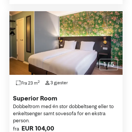
1
/
5
2
3 gjester
Fra 23 m
Superior Room
Dobbeltrom med én stor dobbeltseng eller to
enkeltsenger samt sovesofa for en ekstra
person.
EUR 104,00
fra