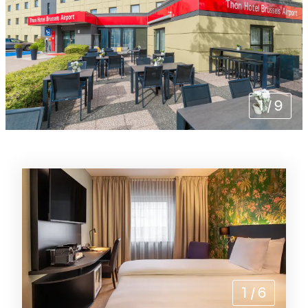
1
/
9
Rommene
1
/
6