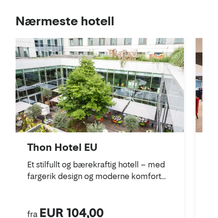
Se
Nærmeste hotell
i
kart
Thon Hotel EU
Th
C
Et stilfullt og bærekraftig hotell – med
fargerik design og moderne komfort
Mo
for både jobb og fritid.
næ
sto
EUR 104,00
fra
fra