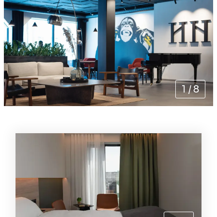
1
/
8
Rommene