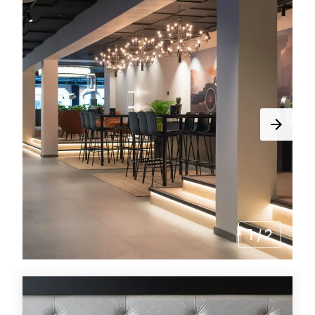
1
/
2
Tilbud