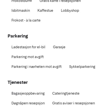
Frokostbuffé
Gratis kaffe i resepsjonen
Isbitmaskin
Kaffestue
Lobbyshop
Frokost - à la carte
Parkering
Ladestasjon for el-bil
Garasje
Parkering mot avgift
Parkering i nærheten mot avgift
Sykkelparkering
Tjenester
Bagasjeoppbevaring
Cateringtjeneste
Døgnåpen resepsjon
Gratis aviser i resepsjonen