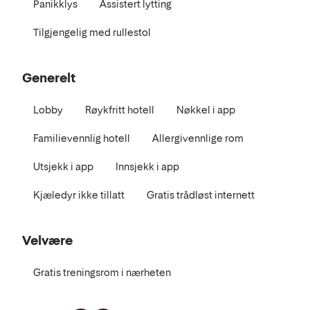
Panikklys
Assistert lytting
Tilgjengelig med rullestol
Generelt
Lobby
Røykfritt hotell
Nøkkel i app
Familievennlig hotell
Allergivennlige rom
Utsjekk i app
Innsjekk i app
Kjæledyr ikke tillatt
Gratis trådløst internett
Velvære
Gratis treningsrom i nærheten