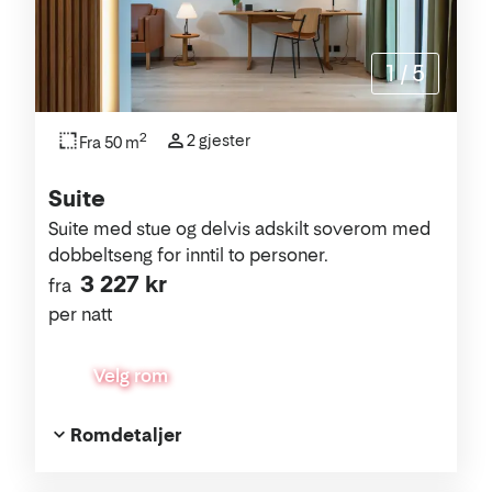
1
/
5
2
2 gjester
Fra 50 m
Suite
Suite med stue og delvis adskilt soverom med
dobbeltseng for inntil to personer.
3 227 kr
fra
per natt
Velg rom
Romdetaljer