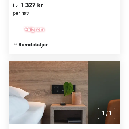
1 327 kr
fra
per natt
Velg rom
Romdetaljer
1
/
1