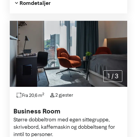
Romdetaljer
1
/
3
2
2 gjester
Fra 20,6 m
Business Room
Større dobbeltrom med egen sittegruppe,
skrivebord, kaffemaskin og dobbeltseng for
inntil to personer.