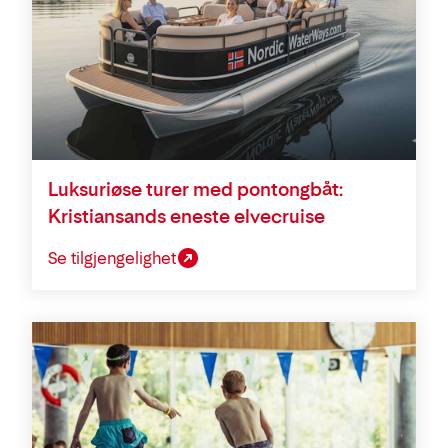
Luksuriøse turer med pontongbåt:
Kristiansands eneste elvecruise
Se tilgjengelighet