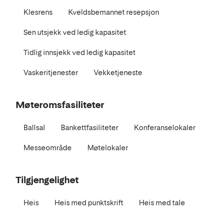
Klesrens
Kveldsbemannet resepsjon
Sen utsjekk ved ledig kapasitet
Tidlig innsjekk ved ledig kapasitet
Vaskeritjenester
Vekketjeneste
Møteromsfasiliteter
Ballsal
Bankettfasiliteter
Konferanselokaler
Messeområde
Møtelokaler
Tilgjengelighet
Heis
Heis med punktskrift
Heis med tale