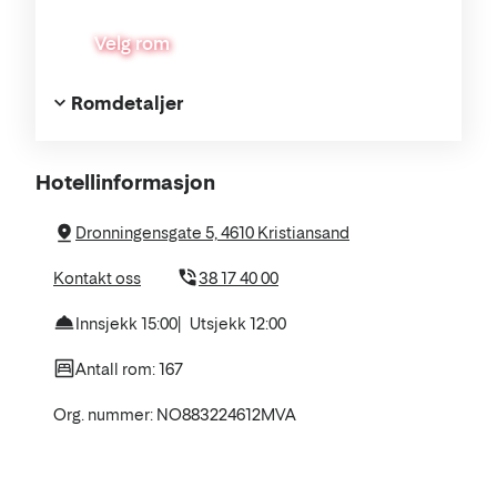
Velg rom
Romdetaljer
Om
Hotellinformasjon
hotellet
Dronningensgate 5, 4610 Kristiansand
Kontakt oss
38 17 40 00
Innsjekk 15:00
Utsjekk 12:00
Antall rom: 167
Org. nummer: NO883224612MVA