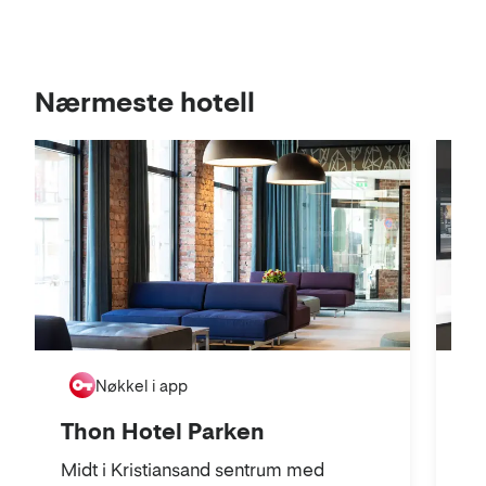
Se
Nærmeste hotell
i
kart
Th
Nøkkel i app
Mod
Thon Hotel Parken
Kr
Midt i Kristiansand sentrum med
opp