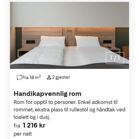
1
/
1
2
2 gjester
Fra 18 m
Handikapvennlig rom
Rom for opptil to personer. Enkel adkomst til
rommet, ekstra plass til rullestol og håndtak ved
toalett og i dusj.
1 216 kr
fra
per natt