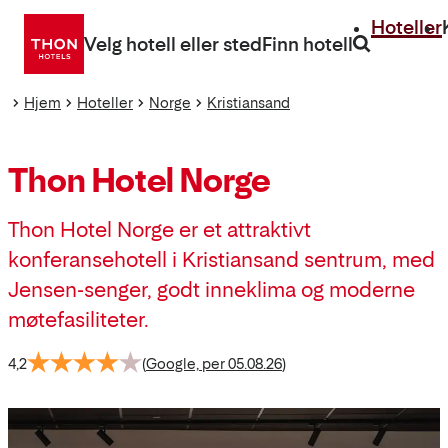
Gå
Hoteller
direkte
Velg hotell eller sted
Finn hotell
til
innhold
Hjem
Hoteller
Norge
Kristiansand
Thon Hotel Norge
Thon Hotel Norge er et attraktivt
konferansehotell i Kristiansand sentrum, med
Jensen-senger, godt inneklima og moderne
møtefasiliteter.
4,2
(
Google, per 05.08.26
)