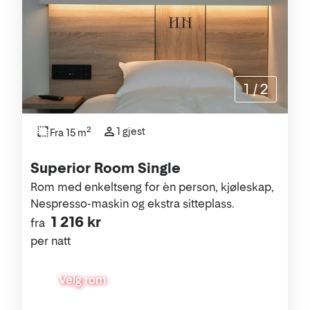
1
/
2
2
1 gjest
Fra 15 m
Superior Room Single
Rom med enkeltseng for èn person, kjøleskap,
Nespresso-maskin og ekstra sitteplass.
1 216 kr
fra
per natt
Velg rom