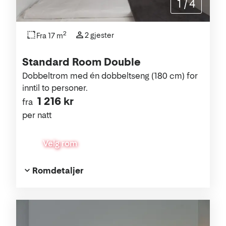
1
/
4
2
2 gjester
Fra 17 m
Standard Room Double
Dobbeltrom med én dobbeltseng (180 cm) for
inntil to personer.
1 216 kr
fra
per natt
Velg rom
Romdetaljer