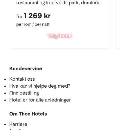
restaurant og kort vei til park, domkirke
og byliv.
1 269 kr
fra
fra
per rom / per natt
per
Velg hotell
Kundeservice
Kontakt oss
Hva kan vi hjelpe deg med?
Finn bestilling
Hoteller for alle anledninger
Om Thon Hotels
Karriere