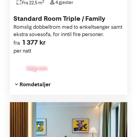
2
4 gjester
Fra 22,5 m
Standard Room Triple / Family
Romslig dobbeltrom med to enkeltsenger samt
ekstra sovesofa, for inntil fire personer.
1 377 kr
fra
per natt
Velg rom
Romdetaljer