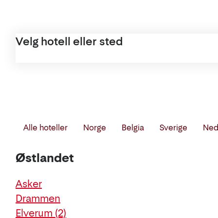
Velg hotell eller sted
Filtrer
Alle hoteller
Norge
Belgia
Sverige
Ned
Liste
på
Østlandet
land
og
Asker
region
Drammen
Elverum
(2)