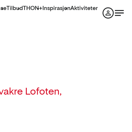
nse
Tilbud
THON+
Inspirasjon
Aktiviteter
 vakre Lofoten,