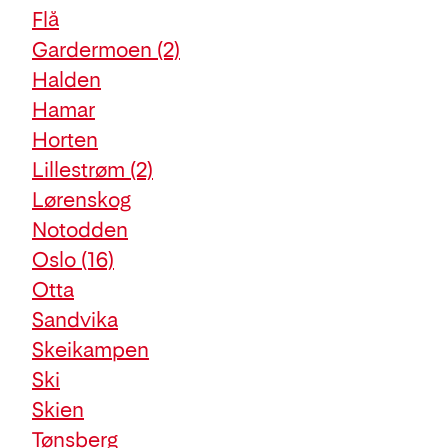
Flå
Gardermoen
(2)
Halden
Hamar
Horten
Lillestrøm
(2)
Lørenskog
Notodden
Oslo
(16)
Otta
Sandvika
Skeikampen
Ski
Skien
Tønsberg