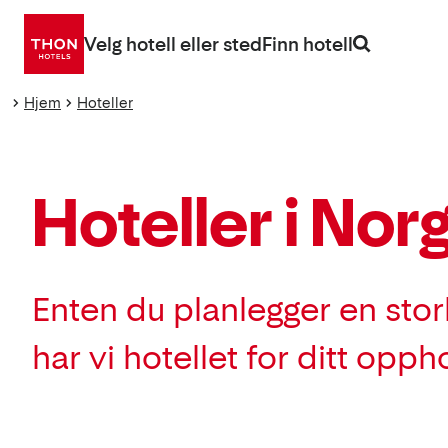
Gå
direkte
Velg hotell eller sted
Finn hotell
til
innhold
Hjem
Hoteller
Hoteller i Nor
Enten du planlegger en storby
har vi hotellet for ditt opph