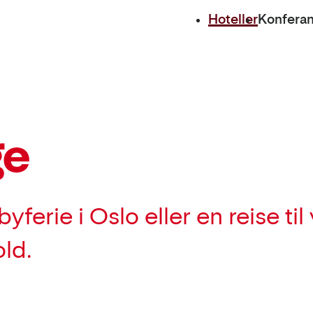
Hoteller
Konfera
ge
ferie i Oslo eller en reise til
old.