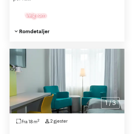
Velg rom
Romdetaljer
1
/
3
2
2 gjester
Fra 18 m