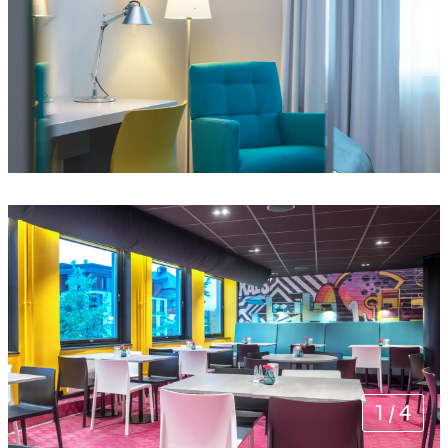
1
/
4