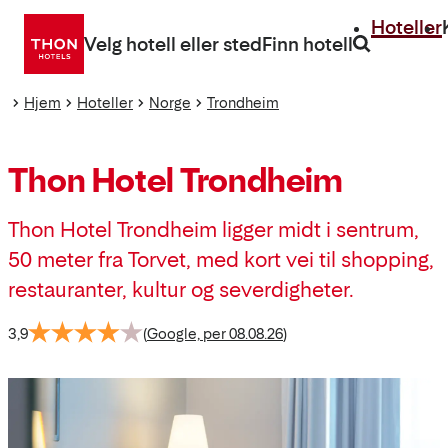
Gå
Hoteller
direkte
Velg hotell eller sted
Finn hotell
til
innhold
Hjem
Hoteller
Norge
Trondheim
Thon Hotel Trondheim
Thon Hotel Trondheim ligger midt i sentrum,
50 meter fra Torvet, med kort vei til shopping,
restauranter, kultur og severdigheter.
3,9
(
Google, per 08.08.26
)