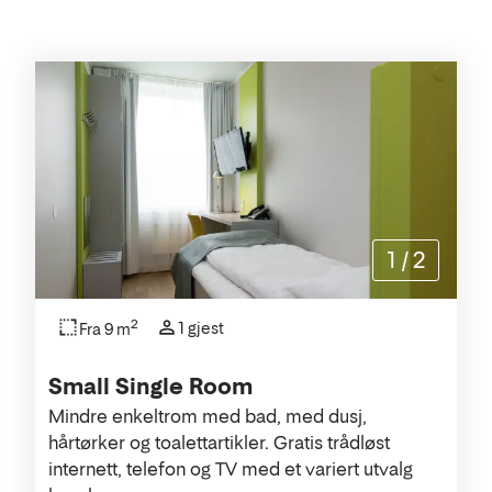
Rommene
1
/
2
2
1 gjest
Fra 9 m
Small Single Room
Mindre enkeltrom med bad, med dusj,
hårtørker og toalettartikler. Gratis trådløst
internett, telefon og TV med et variert utvalg