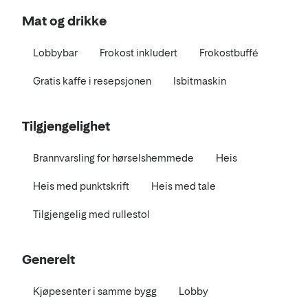
Mat og drikke
Lobbybar
Frokost inkludert
Frokostbuffé
Gratis kaffe i resepsjonen
Isbitmaskin
Tilgjengelighet
Brannvarsling for hørselshemmede
Heis
Heis med punktskrift
Heis med tale
Tilgjengelig med rullestol
Generelt
Kjøpesenter i samme bygg
Lobby