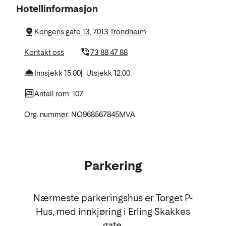
Om
Hotellinformasjon
hotellet
Kongens gate 13, 7013 Trondheim
Kontakt oss
73 88 47 88
Innsjekk 15:00
Utsjekk 12:00
Antall rom: 107
Org. nummer: NO968567845MVA
Parkering
Nærmeste parkeringshus er Torget P-
Hus, med innkjøring i Erling Skakkes
gate.