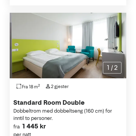
1
/
2
2
2 gjester
Fra 18 m
Standard Room Double
Dobbeltrom med dobbeltseng (160 cm) for
inntil to personer.
1 445 kr
fra
per natt