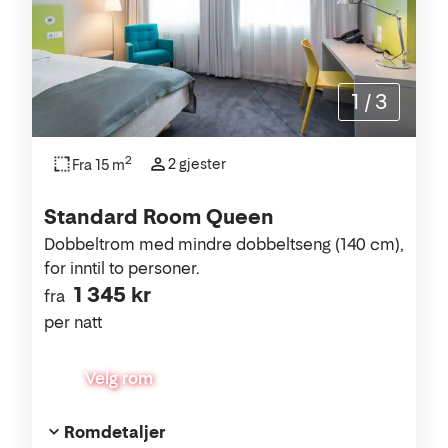
1
/
3
2
2 gjester
Fra 15 m
Standard Room Queen
Dobbeltrom med mindre dobbeltseng (140 cm),
for inntil to personer.
1 345 kr
fra
per natt
Velg rom
Romdetaljer