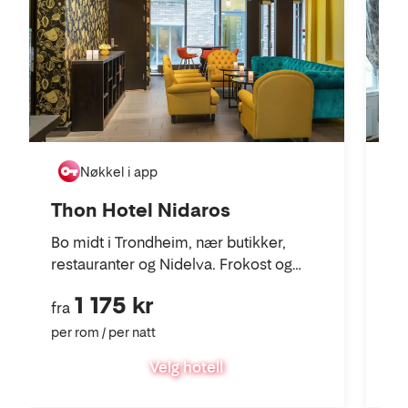
Th
Nøkkel i app
Hi
Thon Hotel Nidaros
re
Bo midt i Trondheim, nær butikker,
30 
restauranter og Nidelva. Frokost og
treningsrom er inkludert.
1 175 kr
fra
fra
per rom / per natt
per
Velg hotell