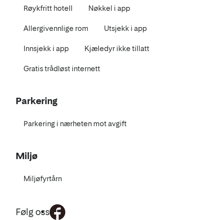
Røykfritt hotell
Nøkkel i app
Allergivennlige rom
Utsjekk i app
Innsjekk i app
Kjæledyr ikke tillatt
Gratis trådløst internett
Parkering
Parkering i nærheten mot avgift
Miljø
Miljøfyrtårn
Følg oss