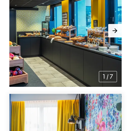
1
/
7
Tilbud