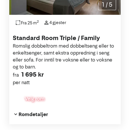
1
/
5
2
4 gjester
Fra 25 m
Standard Room Triple / Family
Romslig dobbeltrom med dobbeltseng eller to
enkeltsenger, samt ekstra oppredning i seng
eller sofa. For inntil tre voksne eller to voksne
og to barn.
1 695 kr
fra
per natt
Velg rom
Romdetaljer