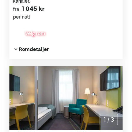
kanaler.
1 045 kr
fra
per natt
Velg rom
Romdetaljer
1
/
3