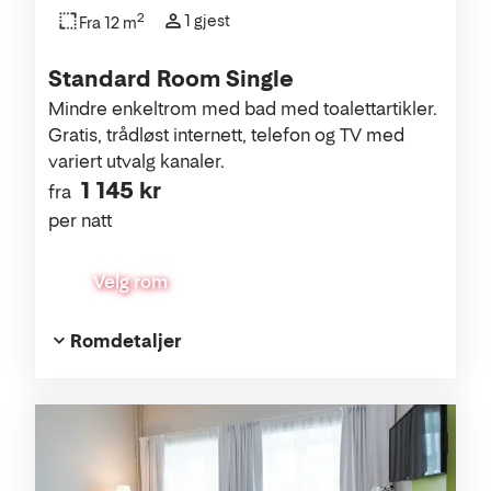
2
1 gjest
Fra 12 m
Standard Room Single
Mindre enkeltrom med bad med toalettartikler.
Gratis, trådløst internett, telefon og TV med
variert utvalg kanaler.
1 145 kr
fra
per natt
Velg rom
Romdetaljer