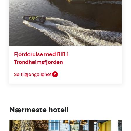
Fjordcruise med RIB i
Trondheimsfjorden
Se tilgjengelighet
Se
Nærmeste hotell
i
kart