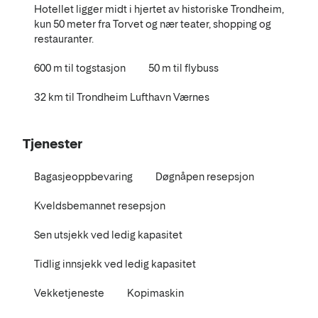
Hotellet ligger midt i hjertet av historiske Trondheim,
kun 50 meter fra Torvet og nær teater, shopping og
restauranter.
600 m til togstasjon
50 m til flybuss
32 km til Trondheim Lufthavn Værnes
Tjenester
Bagasjeoppbevaring
Døgnåpen resepsjon
Kveldsbemannet resepsjon
Sen utsjekk ved ledig kapasitet
Tidlig innsjekk ved ledig kapasitet
Vekketjeneste
Kopimaskin