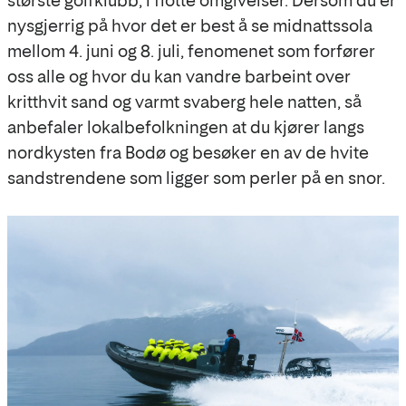
største golfklubb, i flotte omgivelser. Dersom du er
nysgjerrig på hvor det er best å se midnattssola
mellom 4. juni og 8. juli, fenomenet som forfører
oss alle og hvor du kan vandre barbeint over
kritthvit sand og varmt svaberg hele natten, så
anbefaler lokalbefolkningen at du kjører langs
nordkysten fra Bodø og besøker en av de hvite
sandstrendene som ligger som perler på en snor.