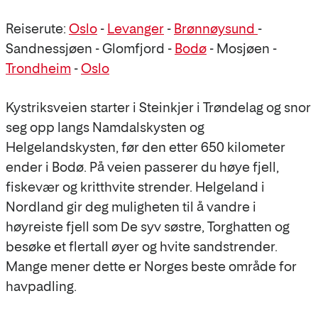
Reiserute:
Oslo
-
Levanger
-
Brønnøysund
-
Sandnessjøen - Glomfjord -
Bodø
- Mosjøen -
Trondheim
-
Oslo
Kystriksveien starter i Steinkjer i Trøndelag og snor
seg opp langs Namdalskysten og
Helgelandskysten, før den etter 650 kilometer
ender i Bodø. På veien passerer du høye fjell,
fiskevær og kritthvite strender. Helgeland i
Nordland gir deg muligheten til å vandre i
høyreiste fjell som De syv søstre, Torghatten og
besøke et flertall øyer og hvite sandstrender.
Mange mener dette er Norges beste område for
havpadling.