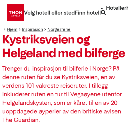
Gå
Hoteller
direkte
Velg hotell eller sted
Finn hotell
til
innhold
Hjem
Inspirasjon
Norgesferie
Kystriksveien og
Helgeland med bilferge
Trenger du inspirasjon til bilferie i Norge? På
denne ruten får du se Kystriksveien, en av
verdens 101 vakreste reiseruter. I tillegg
inkluderer ruten en tur til Vegaøyene utenfor
Helgelandskysten, som er kåret til en av 20
uoppdagede øyperler av den britiske avisen
The Guardian.