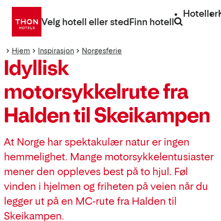
Gå
Hoteller
direkte
Velg hotell eller sted
Finn hotell
til
innhold
Hjem
Inspirasjon
Norgesferie
Idyllisk
motorsykkelrute fra
Halden til Skeikampen
At Norge har spektakulær natur er ingen
hemmelighet. Mange motorsykkelentusiaster
mener den oppleves best på to hjul. Føl
vinden i hjelmen og friheten på veien når du
legger ut på en MC-rute fra Halden til
Skeikampen.