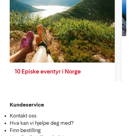
Opp
10 Episke eventyr i Norge
Kundeservice
Kontakt oss
Hva kan vi hjelpe deg med?
Finn bestilling