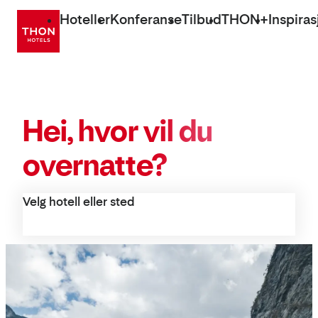
Gå
Hoteller
Konferanse
Tilbud
THON+
Inspiras
direkte
til
innhold
Hei, hvor vil du
overnatte?
Velg hotell eller sted