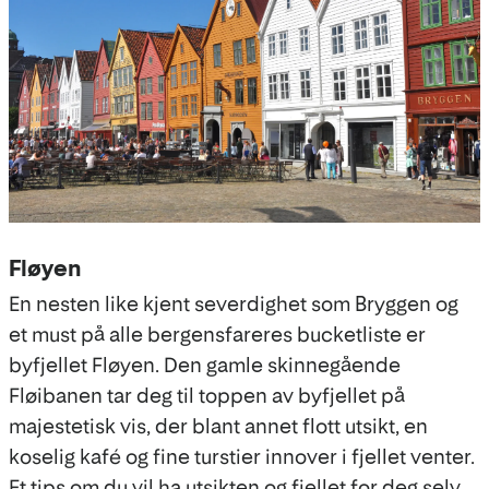
Fløyen
En nesten like kjent severdighet som Bryggen og
et must på alle bergensfareres bucketliste er
byfjellet Fløyen. Den gamle skinnegående
Fløibanen tar deg til toppen av byfjellet på
majestetisk vis, der blant annet flott utsikt, en
koselig kafé og fine turstier innover i fjellet venter.
Et tips om du vil ha utsikten og fjellet for deg selv