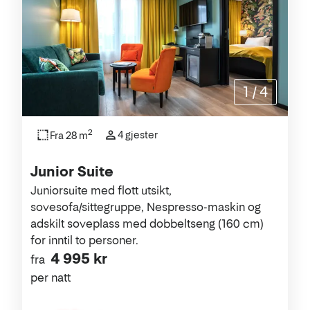
1
/
4
2
4 gjester
Fra 28 m
Junior Suite
Juniorsuite med flott utsikt,
sovesofa/sittegruppe, Nespresso-maskin og
adskilt soveplass med dobbeltseng (160 cm)
for inntil to personer.
4 995 kr
fra
per natt