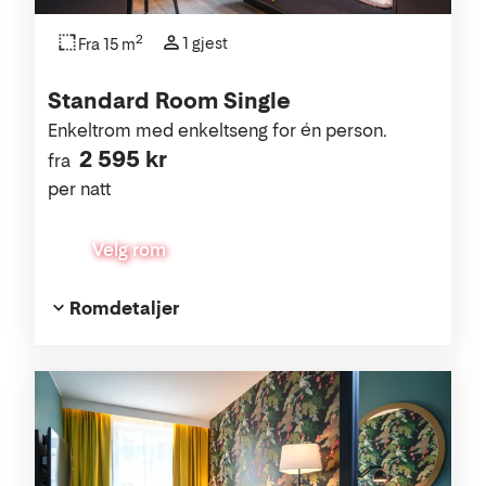
2
1 gjest
Fra 15 m
Standard Room Single
Enkeltrom med enkeltseng for én person.
2 595 kr
fra
per natt
Velg rom
Romdetaljer