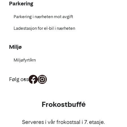
Parkering
Parkering i nærheten mot avgift
Ladestasjon for el-bil i nærheten
Miljø
Miljøfyrtårn
Følg oss
Mat
Frokostbuffé
og
drikke
Serveres i vår frokostsal i 7. etasje.