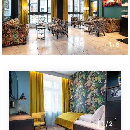
1
/
8
Rommene
1
/
2