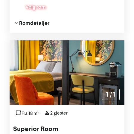
Velg rom
Romdetaljer
1
/
1
2
2 gjester
Fra 18 m
Superior Room