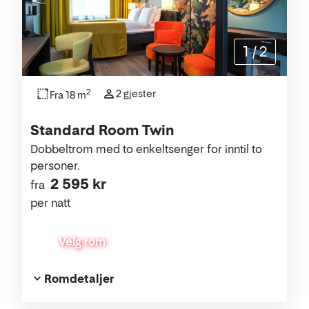
1
/
2
2
2 gjester
Fra 18 m
Standard Room Twin
Dobbeltrom med to enkeltsenger for inntil to
personer.
2 595 kr
fra
per natt
Velg rom
Romdetaljer