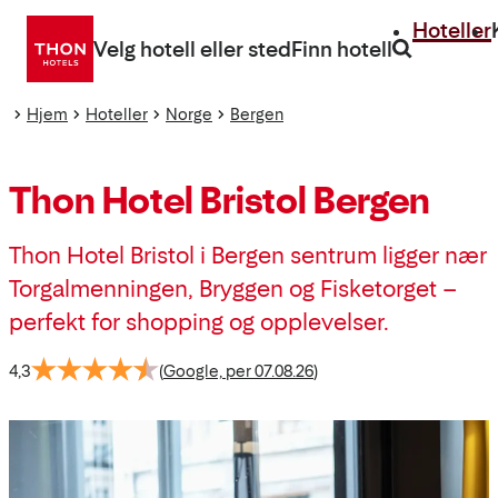
Gå
Hoteller
direkte
Velg hotell eller sted
Finn hotell
til
innhold
Hjem
Hoteller
Norge
Bergen
Thon Hotel Bristol Bergen
Thon Hotel Bristol i Bergen sentrum ligger nær
Torgalmenningen, Bryggen og Fisketorget –
perfekt for shopping og opplevelser.
4,3
(
Google, per 07.08.26
)