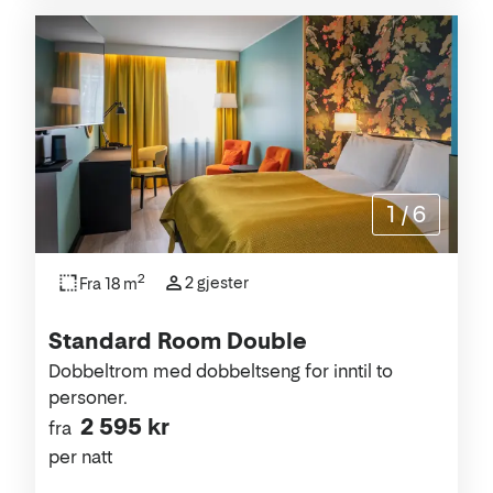
1
/
6
2
2 gjester
Fra 18 m
Standard Room Double
Dobbeltrom med dobbeltseng for inntil to
personer.
2 595 kr
fra
per natt