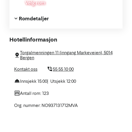
Velg rom
Romdetaljer
Om
Hotellinformasjon
hotellet
Torgalmenningen 11 (inngang Markeveien), 5014
Bergen
Kontakt oss
55 55 10 00
Innsjekk 15:00
Utsjekk 12:00
Antall rom: 123
Org. nummer: NO937131712MVA