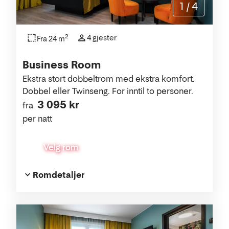
1
/
4
2
4 gjester
Fra 24 m
Business Room
Ekstra stort dobbeltrom med ekstra komfort.
Dobbel eller Twinseng. For inntil to personer.
3 095 kr
fra
per natt
Velg rom
Romdetaljer