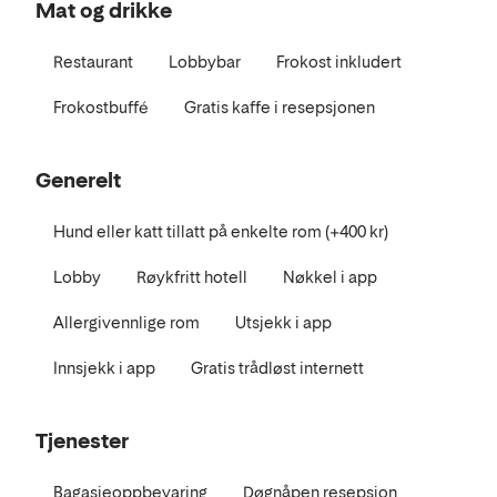
Mat og drikke
Restaurant
Lobbybar
Frokost inkludert
Frokostbuffé
Gratis kaffe i resepsjonen
Generelt
Hund eller katt tillatt på enkelte rom (+400 kr)
Lobby
Røykfritt hotell
Nøkkel i app
Allergivennlige rom
Utsjekk i app
Innsjekk i app
Gratis trådløst internett
Tjenester
Bagasjeoppbevaring
Døgnåpen resepsjon