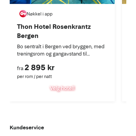
Nøkkel i app
Thon Hotel Rosenkrantz
Th
Bergen
Ve
tr
Bo sentralt i Bergen ved bryggen, med
ga
treningsrom og gangavstand til
Fløibanen.
2 895 kr
fra
fra
per rom / per natt
per
Velg hotell
Kundeservice