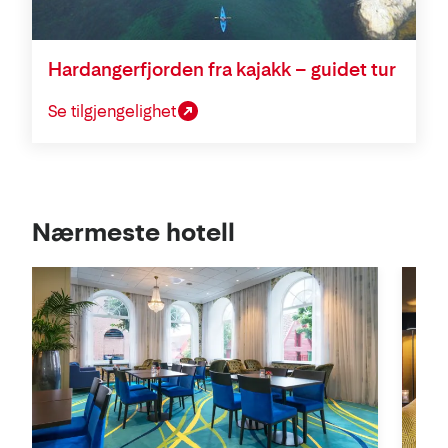
Hardangerfjorden fra kajakk – guidet tur
Se tilgjengelighet
Se
Nærmeste hotell
i
kart