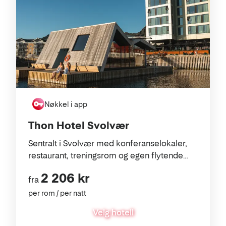
Nøkkel i app
Thon Hotel Svolvær
Sentralt i Svolvær med konferanselokaler,
restaurant, treningsrom og egen flytende
badstue – perfekt for et innholdsrikt
2 206 kr
opphold i Lofoten.
fra
per rom / per natt
Velg hotell