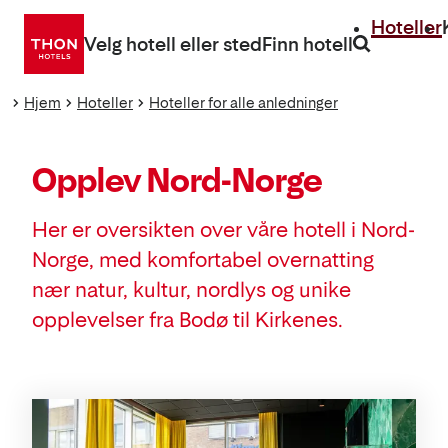
Gå
Hoteller
direkte
Velg hotell eller sted
Finn hotell
til
innhold
Hjem
Hoteller
Hoteller for alle anledninger
Opplev Nord-Norge
Her er oversikten over våre hotell i Nord-
Norge, med komfortabel overnatting
nær natur, kultur, nordlys og unike
opplevelser fra Bodø til Kirkenes.