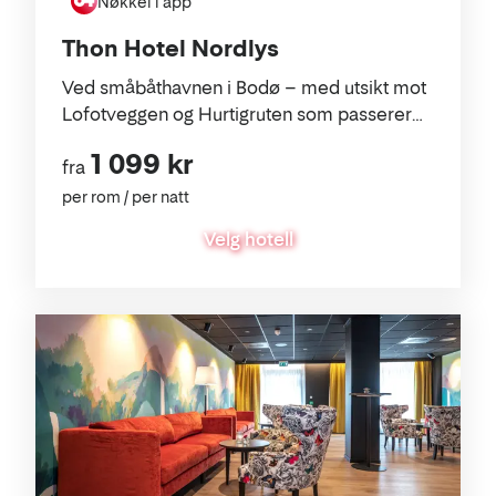
Nøkkel i app
Thon Hotel Nordlys
Ved småbåthavnen i Bodø – med utsikt mot
Lofotveggen og Hurtigruten som passerer
rett utenfor.
1 099 kr
fra
per rom / per natt
Velg hotell