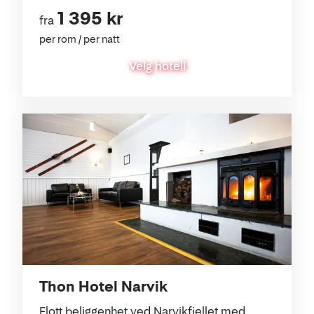
sentrum.
1 395 kr
fra
per rom / per natt
Velg hotell
Thon Hotel Narvik
Flott beliggenhet ved Narvikfjellet med