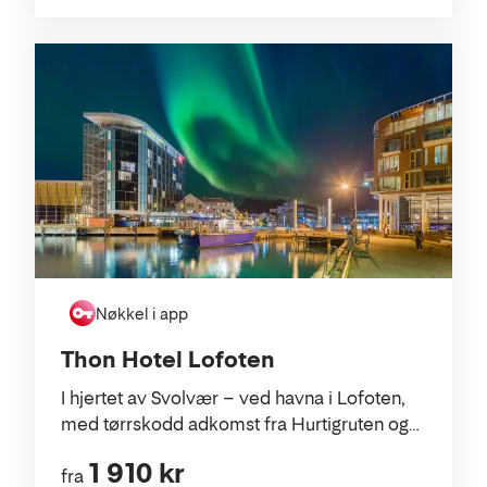
Nøkkel i app
Thon Hotel Lofoten
I hjertet av Svolvær – ved havna i Lofoten,
med tørrskodd adkomst fra Hurtigruten og
kort vei til alt.
1 910 kr
fra