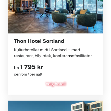
Thon Hotel Sortland
Kulturhotellet midt i Sortland – med
restaurant, bibliotek, konferansefasiliteter
og gratis parkering i hjertet av Vesterålen.
1 795 kr
fra
per rom / per natt
Velg hotell