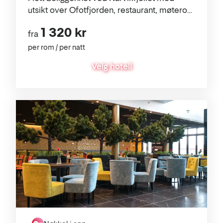
utsikt over Ofotfjorden, restaurant, møterom
og parkering rett utenfor.
1 320 kr
fra
per rom / per natt
Velg hotell