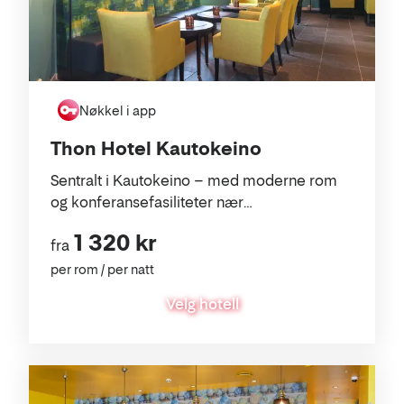
Nøkkel i app
Thon Hotel Kautokeino
Sentralt i Kautokeino – med moderne rom
og konferansefasiliteter nær
Finnmarksviddas villmark.
1 320 kr
fra
per rom / per natt
Velg hotell