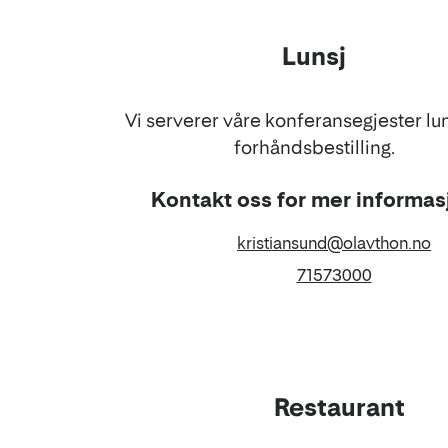
Lunsj
Vi serverer våre konferansegjester lu
forhåndsbestilling.
Kontakt oss for mer informas
E-
kristiansund@olavthon.no
post
Telefon
71573000
Restaurant