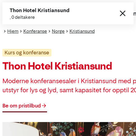
Gå
Thon Hotel Kristiansund
direkte
Thon Hotel Kristiansund
0 deltakere
Fi
, 0 deltakere
til
innhold
Hjem
Konferanse
Norge
Kristiansund
Kurs og konferanse
Thon Hotel Kristiansund
Moderne konferansesaler i Kristiansund med pr
utstyr for lys og lyd, samt kapasitet for opptil 
Be om pristilbud