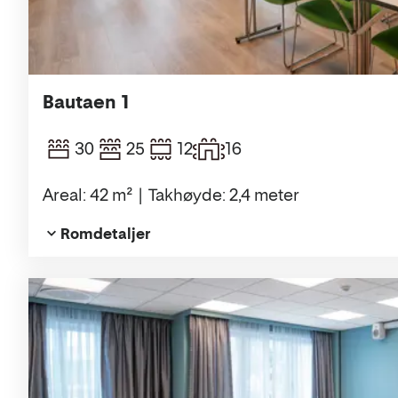
Bautaen 1
30
25
12
16
Areal: 42 m²
Takhøyde: 2,4 meter
Romdetaljer