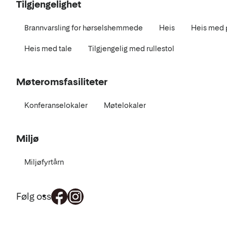
Tilgjengelighet
Brannvarsling for hørselshemmede
Heis
Heis med p
Heis med tale
Tilgjengelig med rullestol
Møteromsfasiliteter
Konferanselokaler
Møtelokaler
Miljø
Miljøfyrtårn
Følg oss
Mat