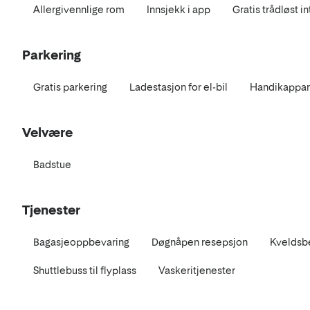
Allergivennlige rom
Innsjekk i app
Gratis trådløst i
Parkering
Gratis parkering
Ladestasjon for el-bil
Handikappar
Velvære
Badstue
Tjenester
Bagasjeoppbevaring
Døgnåpen resepsjon
Kveldsb
Shuttlebuss til flyplass
Vaskeritjenester