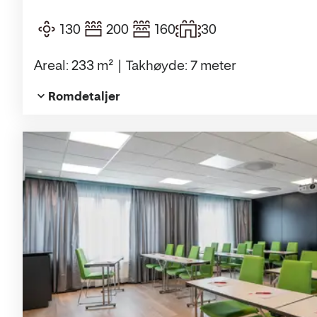
130
200
160
30
Areal: 233 m²
Takhøyde: 7 meter
Romdetaljer