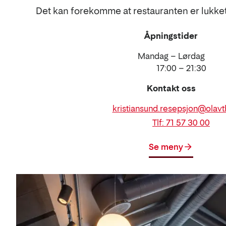
Det kan forekomme at restauranten er lukket 
Åpningstider
Mandag – Lørdag
17:00 – 21:30
Kontakt oss
E-
kristiansund.resepsjon@olavt
post
Telefon
Tlf: 71 57 30 00
Se meny