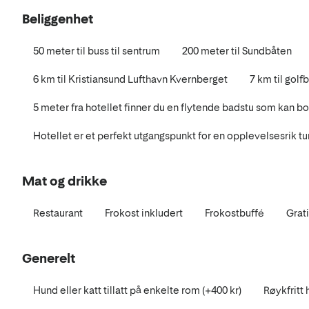
Beliggenhet
50 meter til buss til sentrum
200 meter til Sundbåten
6 km til Kristiansund Lufthavn Kvernberget
7 km til golf
5 meter fra hotellet finner du en flytende badstu som kan b
Hotellet er et perfekt utgangspunkt for en opplevelsesrik tu
Mat og drikke
Restaurant
Frokost inkludert
Frokostbuffé
Grat
Generelt
Hund eller katt tillatt på enkelte rom (+400 kr)
Røykfritt 