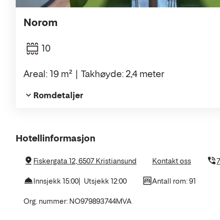
Norom
10
Areal: 19 m²
Takhøyde: 2,4 meter
Romdetaljer
Om
Hotellinformasjon
hotellet
Fiskergata 12, 6507 Kristiansund
Kontakt oss
7
Innsjekk 15:00
Utsjekk 12:00
Antall rom: 91
Org. nummer: NO979893744MVA