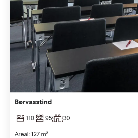
Børvasstind
110
95
30
Areal: 127 m²