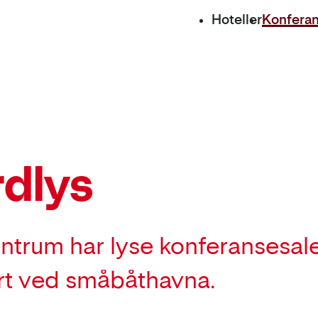
Hoteller
Konfera
rdlys
entrum har lyse konferansesal
sert ved småbåthavna.