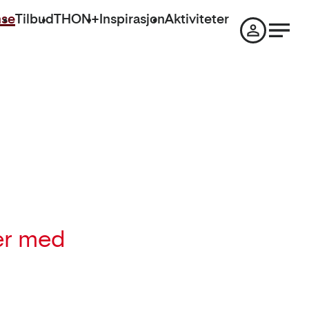
nse
Tilbud
THON+
Inspirasjon
Aktiviteter
er med