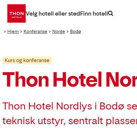
Gå
direkte
Velg hotell eller sted
Finn hotell
til
innhold
Hjem
Konferanse
Norge
Bodø
Kurs og konferanse
Thon Hotel No
Thon Hotel Nordlys i Bodø s
teknisk utstyr, sentralt plas