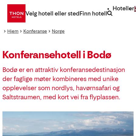
Gå
Hoteller
direkte
Velg hotell eller sted
Finn hotell
til
innhold
Hjem
Konferanse
Norge
Konferansehotell i Bodø
Bodø er en attraktiv konferansedestinasjon
der faglige møter kombineres med unike
opplevelser som nordlys, havørnsafari og
Saltstraumen, med kort vei fra flyplassen.