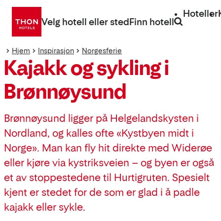
Gå
Hoteller
direkte
Velg hotell eller sted
Finn hotell
til
innhold
Hjem
Inspirasjon
Norgesferie
Kajakk og sykling i
Brønnøysund
Brønnøysund ligger på Helgelandskysten i
Nordland, og kalles ofte «Kystbyen midt i
Norge». Man kan fly hit direkte med Widerøe
eller kjøre via kystriksveien – og byen er også
et av stoppestedene til Hurtigruten. Spesielt
kjent er stedet for de som er glad i å padle
kajakk eller sykle.