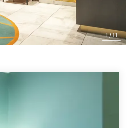
1
/
11