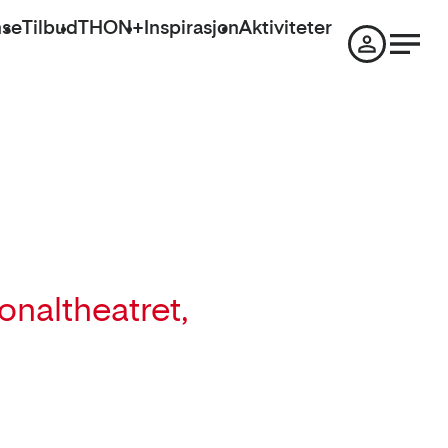
nse
Tilbud
THON+
Inspirasjon
Aktiviteter
onaltheatret,