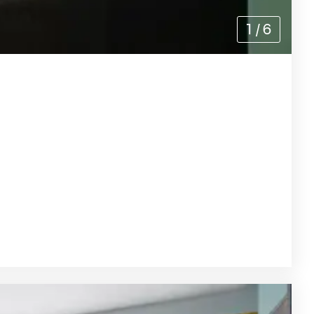
1
/
6