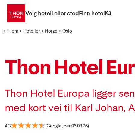
Gå
direkte
Velg hotell eller sted
Finn hotell
til
innhold
Hjem
Hoteller
Norge
Oslo
Thon Hotel Eu
Thon Hotel Europa ligger sent
med kort vei til Karl Johan, 
4,3
(
Google, per 06.08.26
)