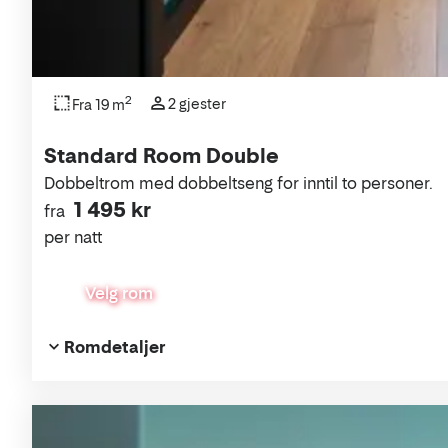
2
2 gjester
Fra 19 m
Standard Room Double
Dobbeltrom med dobbeltseng for inntil to personer.
1 495 kr
fra
per natt
Velg rom
Romdetaljer