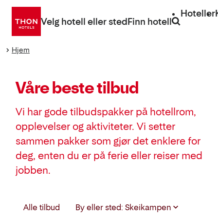
Gå
Hoteller
direkte
Velg hotell eller sted
Finn hotell
til
innhold
Hjem
Våre beste tilbud
Vi har gode tilbudspakker på hotellrom,
opplevelser og aktiviteter. Vi setter
sammen pakker som gjør det enklere for
deg, enten du er på ferie eller reiser med
jobben.
Velg
Alle tilbud
By eller sted: Skeikampen