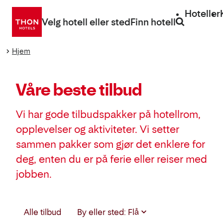
Gå
Hoteller
direkte
Velg hotell eller sted
Finn hotell
til
innhold
Hjem
Våre beste tilbud
Vi har gode tilbudspakker på hotellrom,
opplevelser og aktiviteter. Vi setter
sammen pakker som gjør det enklere for
deg, enten du er på ferie eller reiser med
jobben.
Velg
Alle tilbud
By eller sted: Flå