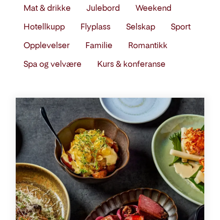
sted
Mat & drikke
Julebord
Weekend
eller
Hotellkupp
Flyplass
Selskap
Sport
tema
Opplevelser
Familie
Romantikk
Spa og velvære
Kurs & konferanse