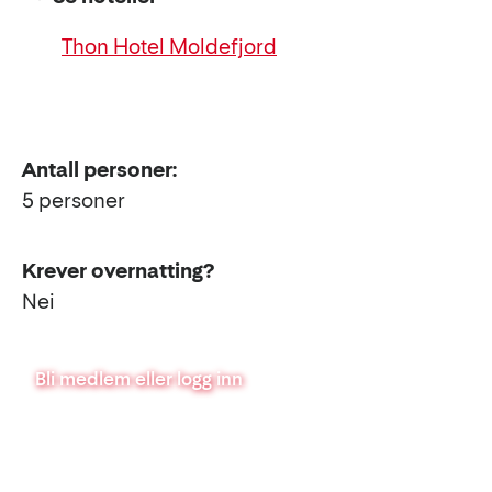
Thon Hotel Moldefjord
Antall personer:
5 personer
Krever overnatting?
Nei
Bli medlem eller logg inn