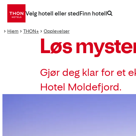
Gå
direkte
Velg hotell eller sted
Finn hotell
til
innhold
Hjem
THON+
Opplevelser
Løs myster
Gjør deg klar for et 
Hotel Moldefjord.