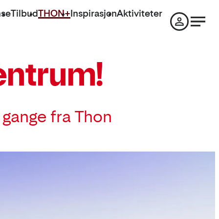
nse
Tilbud
THON+
Inspirasjon
Aktiviteter
entrum!
s gange fra Thon