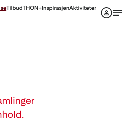
nse
Tilbud
THON+
Inspirasjon
Aktiviteter
samlinger
nhold.