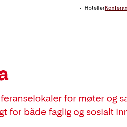
Hoteller
Konfera
a
onferanselokaler for møter og 
gt for både faglig og sosialt in