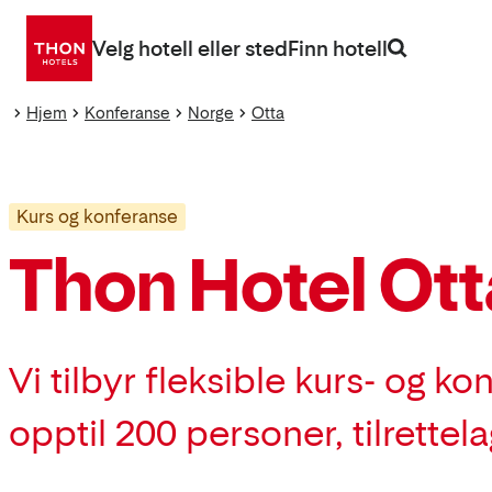
Gå
direkte
Velg hotell eller sted
Finn hotell
til
innhold
Hjem
Konferanse
Norge
Otta
Kurs og konferanse
Thon Hotel Ott
Vi tilbyr fleksible kurs- og k
opptil 200 personer, tilrettela