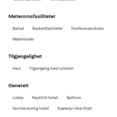
Møteromsfasiliteter
Ballsal
Bankettfasiliteter
Konferanselokaler
Møtelokaler
Tilgjengelighet
Heis
Tilgjengelig med rullestol
Generelt
Lobby
Røykfritt hotell
Spillrom
Familievennlig hotell
Kjæledyr ikke tillatt