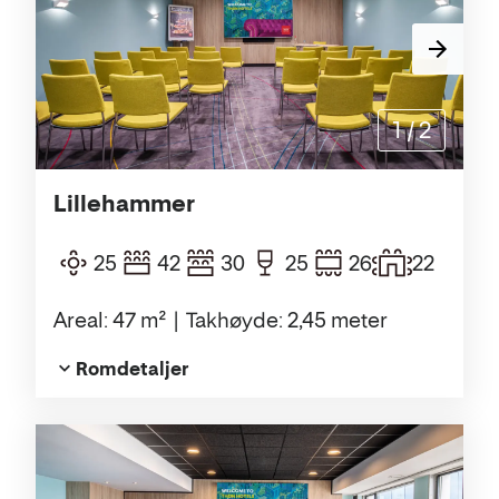
1
/
2
Lillehammer
25
42
30
25
26
22
Areal: 47 m²
Takhøyde: 2,45 meter
Romdetaljer