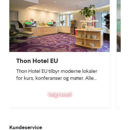
kart
Thon Hotel EU
S
Thon Hotel EU tilbyr moderne lokaler
St
for kurs, konferanser og møter. Alle
stj
våre konferanserom har dagslys, air
Br
condition og standard teknisk
mø
Velg hotell
konferanseutstyr.
sta
Kundeservice