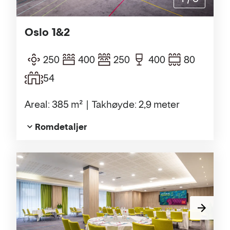
Oslo 1&2
250
400
250
400
80
54
Areal: 385 m²
Takhøyde: 2,9 meter
Romdetaljer