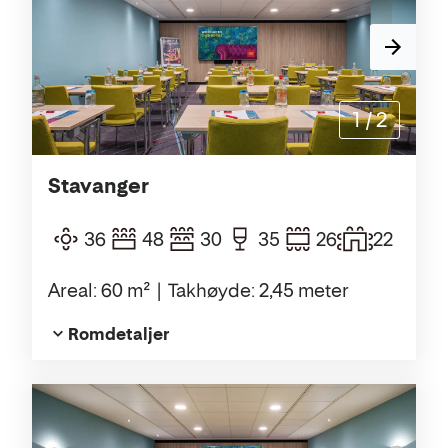
1
/
2
Stavanger
36
48
30
35
26
22
Areal: 60 m²
Takhøyde: 2,45 meter
Romdetaljer