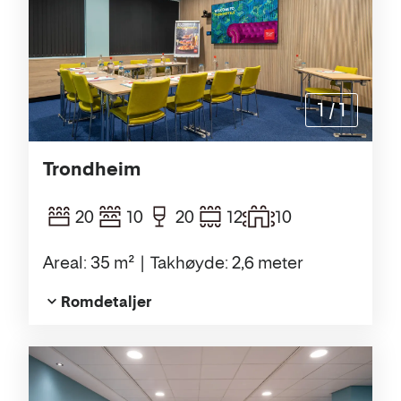
1
/
1
Trondheim
20
10
20
12
10
Areal: 35 m²
Takhøyde: 2,6 meter
Romdetaljer