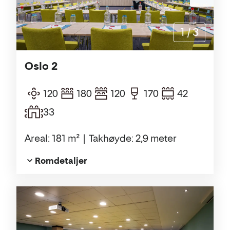
1
/
3
Oslo 2
120
180
120
170
42
33
Areal: 181 m²
Takhøyde: 2,9 meter
Romdetaljer