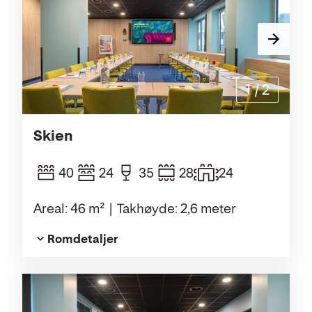
1
/
2
Skien
40
24
35
28
24
Areal: 46 m²
Takhøyde: 2,6 meter
Romdetaljer