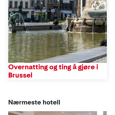
Overnatting og ting å gjøre i
Brussel
Se
Nærmeste hotell
i