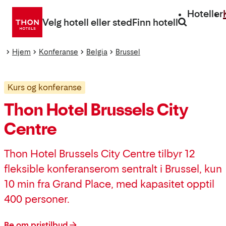
Gå
Hoteller
direkte
Velg hotell eller sted
Finn hotell
til
innhold
Hjem
Konferanse
Belgia
Brussel
Kurs og konferanse
Thon Hotel Brussels City
Centre
Thon Hotel Brussels City Centre tilbyr 12
fleksible konferanserom sentralt i Brussel, kun
10 min fra Grand Place, med kapasitet opptil
400 personer.
Be om pristilbud