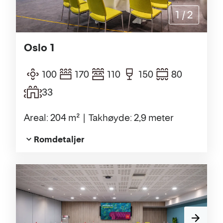
1
/
2
Oslo 1
100
170
110
150
80
33
Areal: 204 m²
Takhøyde: 2,9 meter
Romdetaljer