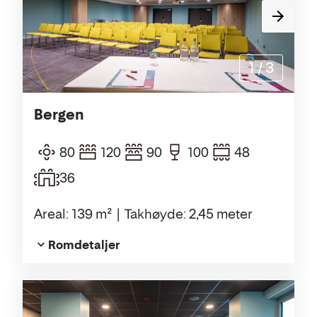
1
/
3
Bergen
80
120
90
100
48
36
Areal: 139 m²
Takhøyde: 2,45 meter
Romdetaljer