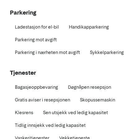
Parkering
Ladestasjon for el-bil
Handikapparkering
Parkering mot avgift
Parkering i nærheten mot avgift
Sykkelparkering
Tjenester
Bagasjeoppbevaring
Døgnåpen resepsjon
Gratis aviser i resepsjonen
Skopussemaskin
Klesrens
Sen utsjekk ved ledig kapasitet
Tidlig innsjekk ved ledig kapasitet
Vaskeritjenester
Vekketjeneste