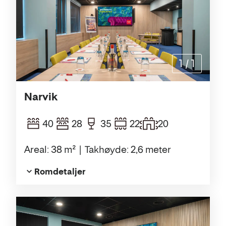
1
/
1
Narvik
40
28
35
22
20
Areal: 38 m²
Takhøyde: 2,6 meter
Romdetaljer