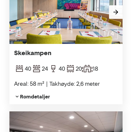
1
/
4
Skeikampen
40
24
40
20
18
Areal: 58 m²
Takhøyde: 2,6 meter
Romdetaljer