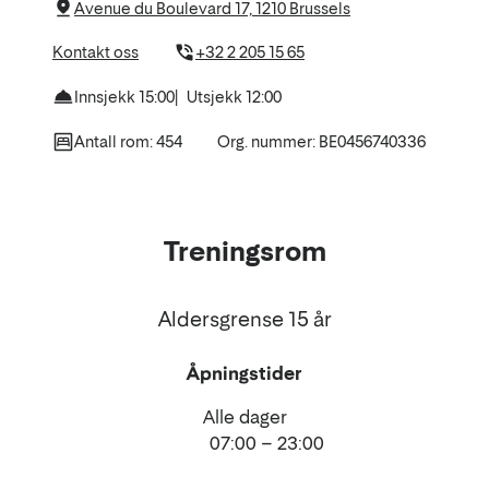
hotellet
Avenue du Boulevard 17, 1210 Brussels
Kontakt oss
+32 2 205 15 65
Innsjekk 15:00
Utsjekk 12:00
Antall rom: 454
Org. nummer: BE0456740336
Treningsrom
Aldersgrense 15 år
Åpningstider
Alle dager
07:00 – 23:00