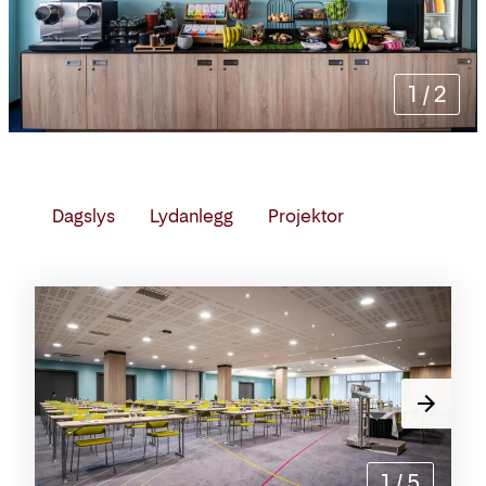
1
/
2
Dagslys
Lydanlegg
Projektor
Møterom
1
/
5