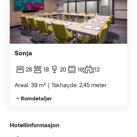
Sonja
28
18
20
16
12
Areal: 39 m²
Takhøyde: 2,45 meter
Romdetaljer
Om
Hotellinformasjon