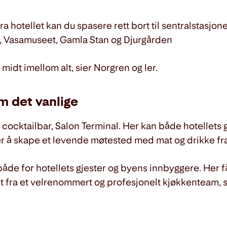
ra hotellet kan du spasere rett bort til sentralstasjo
kt, Vasamuseet, Gamla Stan og Djurgården
midt imellom alt, sier Norgren og ler.
m det vanlige
cocktailbar, Salon Terminal. Her kan både hotellets g
r å skape et levende møtested med mat og drikke fra
åde for hotellets gjester og byens innbyggere. Her får
tet fra et velrenommert og profesjonelt kjøkkenteam, 