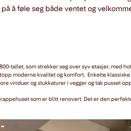
e på å føle seg både ventet og velkomm
1800-tallet, som strekker seg over syv etasjer, med ho
opp moderne kvalitet og komfort. Enkelte klassiske de
store vinduer og stukkaturer i vegger og tak pusset op
trappehuset som er blitt renovert. Det er den perfekte