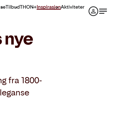
nse
Tilbud
THON+
Inspirasjon
Aktiviteter
s nye
g fra 1800-
 eleganse