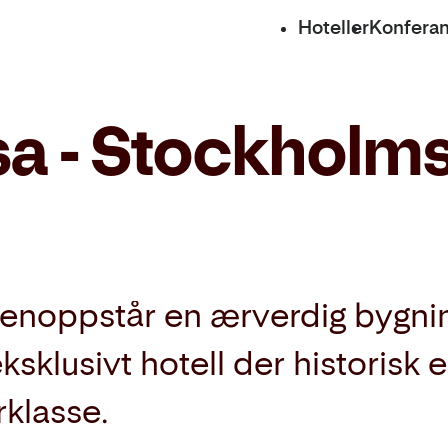
Hoteller
Konfera
sa - Stockholm
gjenoppstår en ærverdig bygnin
 eksklusivt hotell der historisk
klasse.