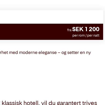
SEK 1 200
fra
per rom / per natt
torhet med moderne eleganse – og setter en ny
lassisk hotell, vil du garantert trives