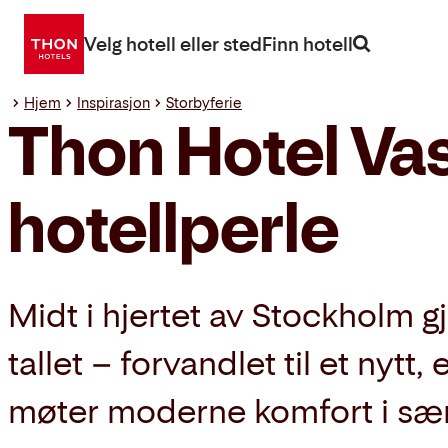
Gå
direkte
Velg hotell eller sted
Finn hotell
til
innhold
Hjem
Inspirasjon
Storbyferie
Thon Hotel Va
hotellperle
Midt i hjertet av Stockholm 
tallet – forvandlet til et nytt,
møter moderne komfort i sær