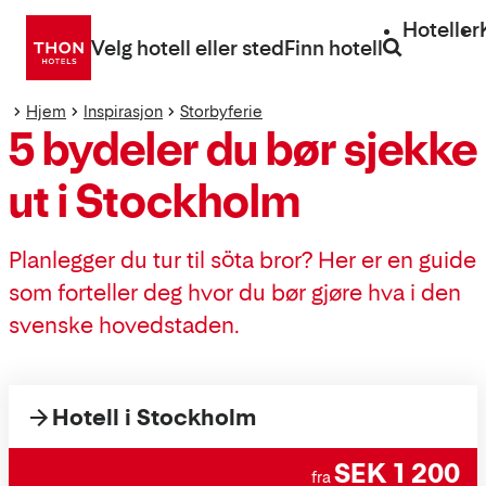
Gå
Hoteller
direkte
Velg hotell eller sted
Finn hotell
til
innhold
Hjem
Inspirasjon
Storbyferie
5 bydeler du bør sjekke
ut i Stockholm
Planlegger du tur til söta bror? Her er en guide
som forteller deg hvor du bør gjøre hva i den
svenske hovedstaden.
Hotell i Stockholm
SEK 1 200
fra