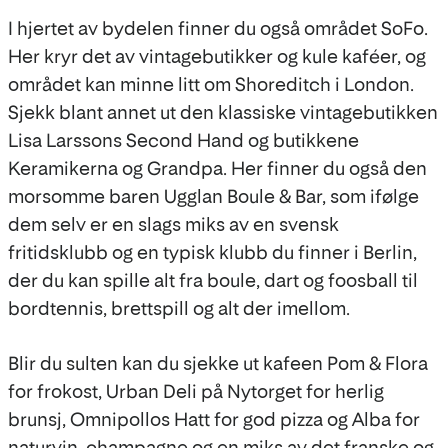
I hjertet av bydelen finner du også området SoFo.
Her kryr det av vintagebutikker og kule kaféer, og
området kan minne litt om Shoreditch i London.
Sjekk blant annet ut den klassiske vintagebutikken
Lisa Larssons Second Hand og butikkene
Keramikerna og Grandpa. Her finner du også den
morsomme baren Ugglan Boule & Bar, som ifølge
dem selv er en slags miks av en svensk
fritidsklubb og en typisk klubb du finner i Berlin,
der du kan spille alt fra boule, dart og foosball til
bordtennis, brettspill og alt der imellom.
Blir du sulten kan du sjekke ut kafeen Pom & Flora
for frokost, Urban Deli på Nytorget for herlig
brunsj, Omnipollos Hatt for god pizza og Alba for
naturvin, champagne og en miks av det franske og