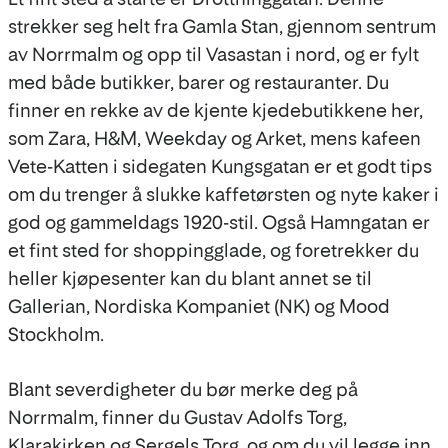
strekker seg helt fra Gamla Stan, gjennom sentrum
av Norrmalm og opp til Vasastan i nord, og er fylt
med både butikker, barer og restauranter. Du
finner en rekke av de kjente kjedebutikkene her,
som Zara, H&M, Weekday og Arket, mens kafeen
Vete-Katten i sidegaten Kungsgatan er et godt tips
om du trenger å slukke kaffetørsten og nyte kaker i
god og gammeldags 1920-stil. Også Hamngatan er
et fint sted for shoppingglade, og foretrekker du
heller kjøpesenter kan du blant annet se til
Gallerian, Nordiska Kompaniet (NK) og Mood
Stockholm.
Blant severdigheter du bør merke deg på
Norrmalm, finner du Gustav Adolfs Torg,
Klarakirken og Sergels Torg, og om du vil legge inn