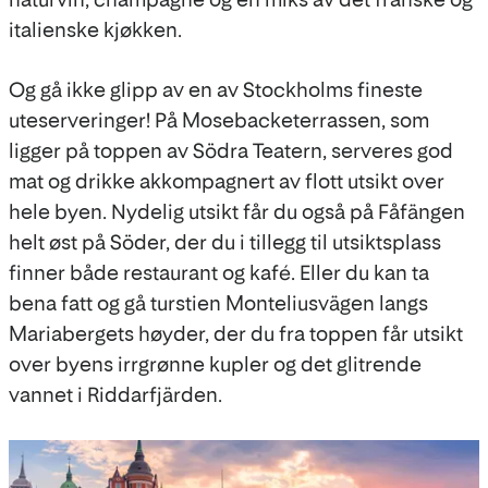
italienske kjøkken.
Og gå ikke glipp av en av Stockholms fineste
uteserveringer! På Mosebacketerrassen, som
ligger på toppen av Södra Teatern, serveres god
mat og drikke akkompagnert av flott utsikt over
hele byen. Nydelig utsikt får du også på Fåfängen
helt øst på Söder, der du i tillegg til utsiktsplass
finner både restaurant og kafé. Eller du kan ta
bena fatt og gå turstien Monteliusvägen langs
Mariabergets høyder, der du fra toppen får utsikt
over byens irrgrønne kupler og det glitrende
vannet i Riddarfjärden.