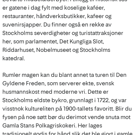
er gatene i dag fylt med koselige kaféer,
restauranter, håndverksbutikker, kafeer og
suvenirsjapper. Du finner også en rekke av
Stockholms severdigheter og turistattraksjoner
her, som parlamentet, Det Kungliga Slot,
Riddarhuset, Nobelmuseet og Stockholms
katedral.
Rumler magen kan du blant annet ta turen til Den
Gyldene Freden, som serverer ekte, svensk
husmannskost med moderne vri. Dette er
Stockholms eldste bykro, grunnlagt i 1722, og var
visstnok kultureliten på 1900-tallets favoritt. Blir du
fysen på noe søtt bør du derimot vende snuta mot
Gamla Stans Polkagriskokeri. Her lages
tradisjonelt godis for hånd slik det ble gjort i gamle