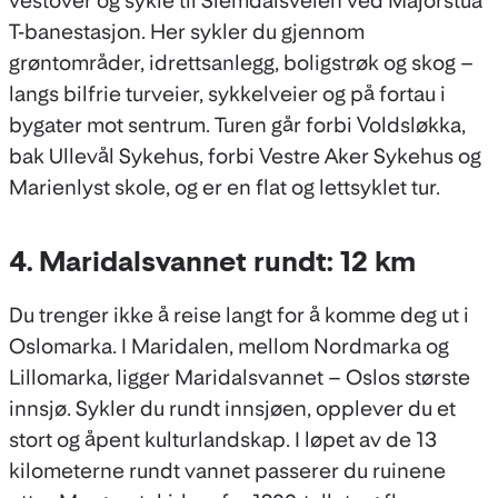
vestover og sykle til Slemdalsveien ved Majorstua
T-banestasjon. Her sykler du gjennom
grøntområder, idrettsanlegg, boligstrøk og skog –
langs bilfrie turveier, sykkelveier og på fortau i
bygater mot sentrum. Turen går forbi Voldsløkka,
bak Ullevål Sykehus, forbi Vestre Aker Sykehus og
Marienlyst skole, og er en flat og lettsyklet tur.
4. Maridalsvannet rundt: 12 km
Du trenger ikke å reise langt for å komme deg ut i
Oslomarka. I Maridalen, mellom Nordmarka og
Lillomarka, ligger Maridalsvannet – Oslos største
innsjø. Sykler du rundt innsjøen, opplever du et
stort og åpent kulturlandskap. I løpet av de 13
kilometerne rundt vannet passerer du ruinene