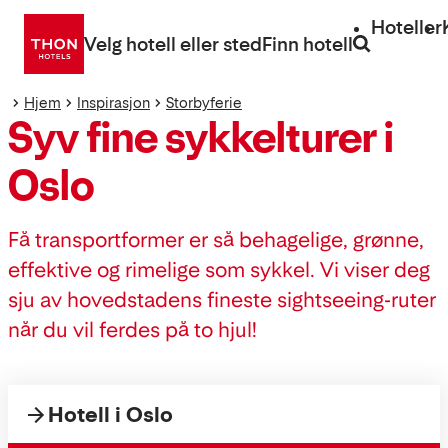
Gå
Hoteller
direkte
Velg hotell eller sted
Finn hotell
til
innhold
Hjem
Inspirasjon
Storbyferie
Syv fine sykkelturer i
Oslo
Få transportformer er så behagelige, grønne,
effektive og rimelige som sykkel. Vi viser deg
sju av hovedstadens fineste sightseeing-ruter
når du vil ferdes på to hjul!
Hotell i Oslo