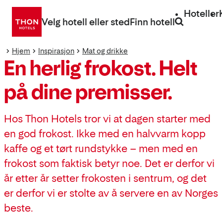
Gå
Hoteller
direkte
Velg hotell eller sted
Finn hotell
til
innhold
Hjem
Inspirasjon
Mat og drikke
En herlig frokost. Helt
på dine premisser.
Hos Thon Hotels tror vi at dagen starter med
en god frokost. Ikke med en halvvarm kopp
kaffe og et tørt rundstykke – men med en
frokost som faktisk betyr noe. Det er derfor vi
år etter år setter frokosten i sentrum, og det
er derfor vi er stolte av å servere en av Norges
beste.