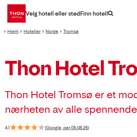
Gå
direkte
Velg hotell eller sted
Finn hotell
til
innhold
Hjem
Hoteller
Norge
Tromsø
Thon Hotel Tr
Thon Hotel Tromsø er et mode
nærheten av alle spennende a
4,1
(
Google, per 05.08.26
)