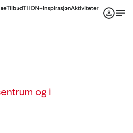
nse
Tilbud
THON+
Inspirasjon
Aktiviteter
sentrum og i