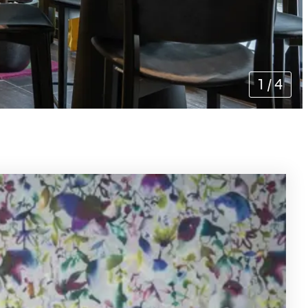
1
/
4