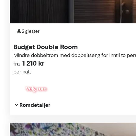
2 gjester
Budget Double Room
Mindre dobbeltrom med dobbeltseng for inntil to per
1 210 kr
fra
per natt
Velg rom
Romdetaljer