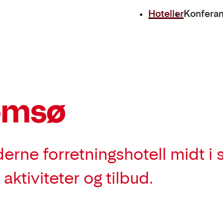
Hoteller
Konfera
omsø
rne forretningshotell midt i 
ktiviteter og tilbud.