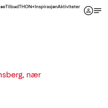
nse
Tilbud
THON+
Inspirasjon
Aktiviteter
ønsberg, nær