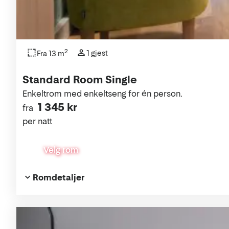
2
1 gjest
Fra 13 m
Standard Room Single
Enkeltrom med enkeltseng for én person.
1 345 kr
fra
per natt
Velg rom
Romdetaljer