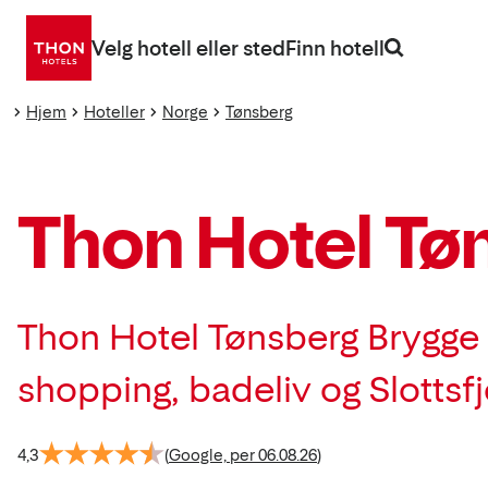
Gå
direkte
Velg hotell eller sted
Finn hotell
til
innhold
Hjem
Hoteller
Norge
Tønsberg
Thon Hotel Tø
Thon Hotel Tønsberg Brygge l
shopping, badeliv og Slottsfje
4,3
(
Google, per 06.08.26
)