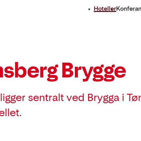
Hoteller
Konfera
nsberg Brygge
igger sentralt ved Brygga i T
llet.