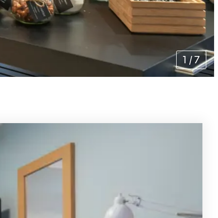
1
/
7