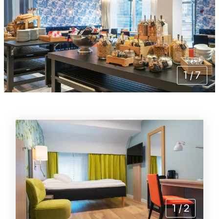
1
/
7
Rommene
1
/
2