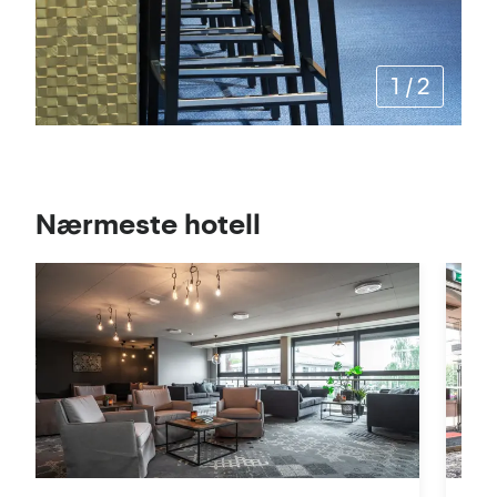
1
/
2
Se
Nærmeste hotell
i
kart