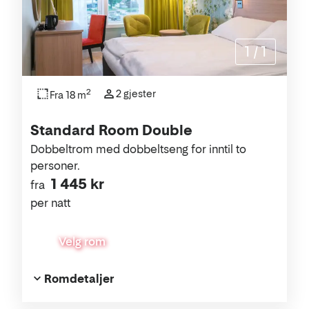
1
/
1
2
2 gjester
Fra 18 m
Standard Room Double
Dobbeltrom med dobbeltseng for inntil to
personer.
1 445 kr
fra
per natt
Velg rom
Romdetaljer