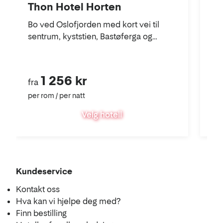
Thon Hotel Horten
Bo ved Oslofjorden med kort vei til
Th
sentrum, kyststien, Bastøferga og
Sen
Karljohansvern.
Te
kor
1 256 kr
fra
fra
per rom / per natt
per
Velg hotell
Kundeservice
Kontakt oss
Hva kan vi hjelpe deg med?
Finn bestilling