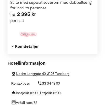
Suite med separat soverom med dobbeltseng
for inntil to personer.
2 395 kr
fra
per natt
Velg rom
Romdetaljer
Om
Hotellinformasjon
hotellet
Nedre Langgate 40, 3126 Tønsberg
Kontakt oss
33 34 49 00
Innsjekk 15:00
Utsjekk 12:00
Antall rom: 72