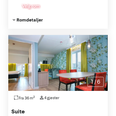
Velg rom
Romdetaljer
1
/
6
2
4 gjester
Fra 36 m
Suite