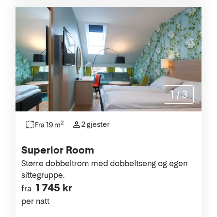
1
/
3
2
2 gjester
Fra 19 m
Superior Room
Større dobbeltrom med dobbeltseng og egen
sittegruppe.
1 745 kr
fra
per natt