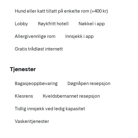
Hund eller katt tillatt på enkelte rom (+400 kr)
Lobby
Røykfritt hotell
Nøkkel i app
Allergivennlige rom
Innsjekk i app
Gratis trådløst internett
Tjenester
Bagasjeoppbevaring
Døgnåpen resepsjon
Klesrens
Kveldsbemannet resepsjon
Tidlig innsjekk ved ledig kapasitet
Vaskeritjenester