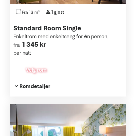
2
1 gjest
Fra 13 m
Standard Room Single
Enkeltrom med enkeltseng for én person.
1 345 kr
fra
per natt
Velg rom
Romdetaljer