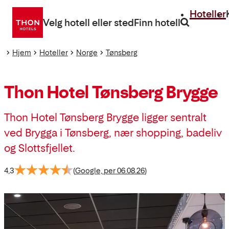
Gå
Hoteller
direkte
Velg hotell eller sted
Finn hotell
til
innhold
Hjem
Hoteller
Norge
Tønsberg
Thon Hotel Tønsberg Brygge
Thon Hotel Tønsberg Brygge ligger sentralt
ved Brygga i Tønsberg, nær shopping, badeliv
og Slottsfjellet.
4,3
(
Google, per 06.08.26
)