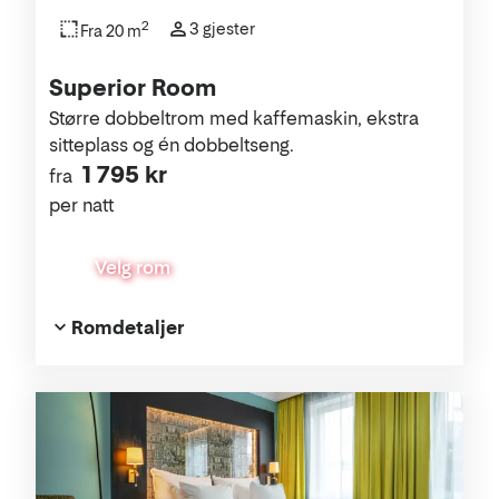
2
3 gjester
Fra 20 m
Superior Room
Større dobbeltrom med kaffemaskin, ekstra
sitteplass og én dobbeltseng.
1 795 kr
fra
per natt
Velg rom
Romdetaljer