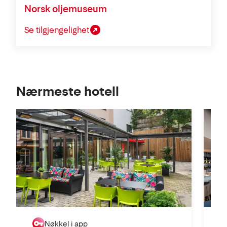
Norsk oljemuseum
Se tilgjengelighet
Se
Nærmeste hotell
i
kart
Nøkkel i app