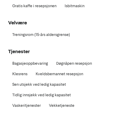
Gratis kaffe i resepsjonen
Isbitmaskin
Velvære
Treningsrom (15-års aldersgrense)
Tjenester
Bagasjeoppbevaring
Døgnåpen resepsjon
Klesrens
Kveldsbemannet resepsjon
Sen utsjekk ved ledig kapasitet
Tidlig innsjekk ved ledig kapasitet
Vaskeritjenester
Vekketjeneste