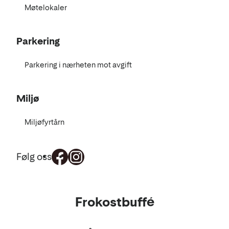
Møtelokaler
Parkering
Parkering i nærheten mot avgift
Miljø
Miljøfyrtårn
Følg oss
Mat
Frokostbuffé
og
drikke