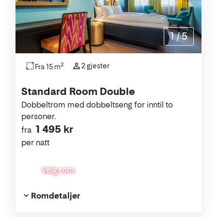
1
/
5
2
2 gjester
Fra 15 m
Standard Room Double
Dobbeltrom med dobbeltseng for inntil to
personer.
1 495 kr
fra
per natt
Velg rom
Romdetaljer