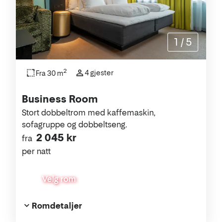
1
/
5
2
4 gjester
Fra 30 m
Business Room
Stort dobbeltrom med kaffemaskin,
sofagruppe og dobbeltseng.
2 045 kr
fra
per natt
Velg rom
Romdetaljer