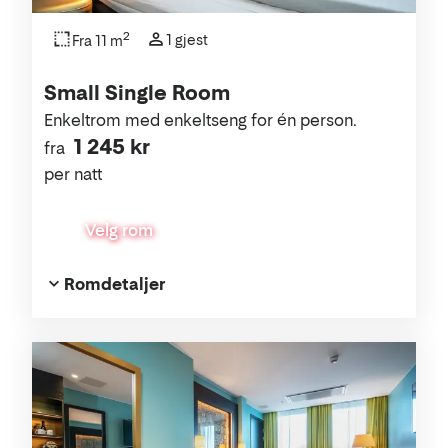
2
1 gjest
Fra 11 m
Small Single Room
Enkeltrom med enkeltseng for én person.
1 245 kr
fra
per natt
Velg rom
Romdetaljer