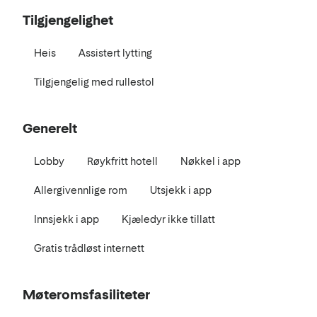
Tilgjengelighet
Heis
Assistert lytting
Tilgjengelig med rullestol
Generelt
Lobby
Røykfritt hotell
Nøkkel i app
Allergivennlige rom
Utsjekk i app
Innsjekk i app
Kjæledyr ikke tillatt
Gratis trådløst internett
Møteromsfasiliteter