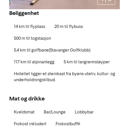
Beliggenhet
14 km til flyplass
20 m til flybuss
500 m til togstasjon
5,4 km til golfbane(Stavanger Golfklubb)
117 km til alpinanlegg
5 km til langrennsløyper
Hotellet ligger et steinkast fra byens uteliv, kultur- og
underholdningstilbud.
Mat og drikke
Kveldsmat
Bar/Lounge
Lobbybar
Frokost inkludert
Frokostbuffé