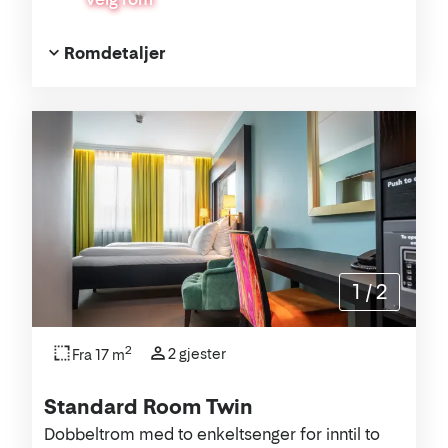
Romdetaljer
1
/
2
2
2 gjester
Fra 17 m
Standard Room Twin
Dobbeltrom med to enkeltsenger for inntil to