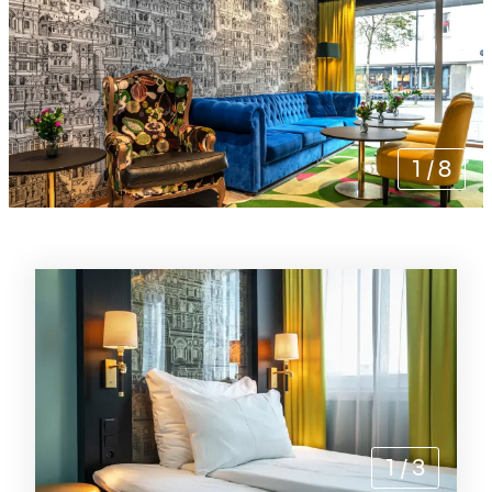
1
/
8
Rommene
1
/
3