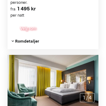
personer.
1 495 kr
fra
per natt
Velg rom
Romdetaljer
1
/
4