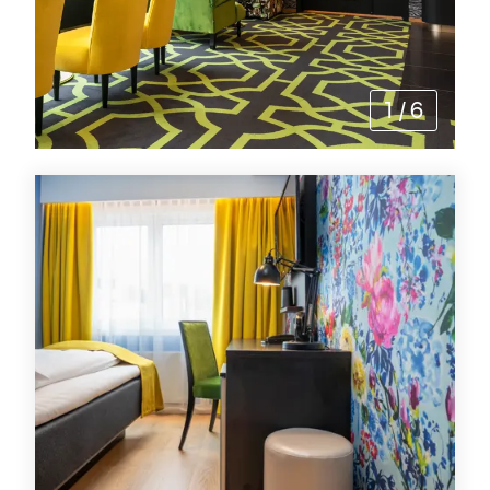
1
/
6
Tilbud