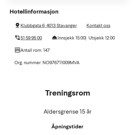
Om
Hotellinformasjon
hotellet
Klubbgata 6, 4013 Stavanger
Kontakt oss
51 59 95 00
Innsjekk 15:00
Utsjekk 12:00
Antall rom: 147
Org. nummer: NO976711009MVA
Treningsrom
Aldersgrense 15 år
Åpningstider