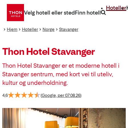
Gå
Hoteller
direkte
Velg hotell eller sted
Finn hotell
til
innhold
Hjem
Hoteller
Norge
Stavanger
Thon Hotel Stavanger
Thon Hotel Stavanger er et moderne hotell i
Stavanger sentrum, med kort vei til uteliv,
kultur og underholdning.
4,6
(
Google, per 07.08.26
)