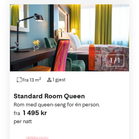
1
/
1
2
1 gjest
Fra 13 m
Standard Room Queen
Rom med queen-seng for én person.
1 495 kr
fra
per natt
Velg rom