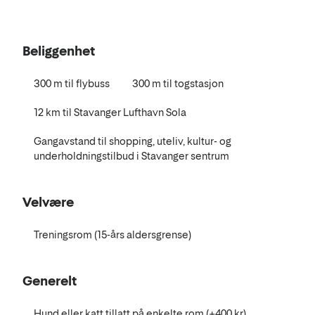
Beliggenhet
300 m til flybuss
300 m til togstasjon
12 km til Stavanger Lufthavn Sola
Gangavstand til shopping, uteliv, kultur- og
underholdningstilbud i Stavanger sentrum
Velvære
Treningsrom (15-års aldersgrense)
Generelt
Hund eller katt tillatt på enkelte rom (+400 kr)