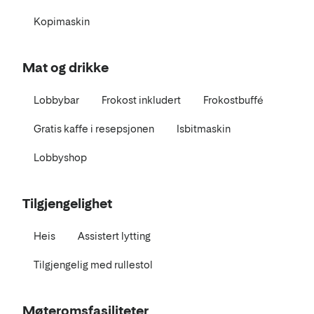
Kopimaskin
Mat og drikke
Lobbybar
Frokost inkludert
Frokostbuffé
Gratis kaffe i resepsjonen
Isbitmaskin
Lobbyshop
Tilgjengelighet
Heis
Assistert lytting
Tilgjengelig med rullestol
Møteromsfasiliteter