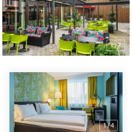
1
/
7
Rommene
1
/
4