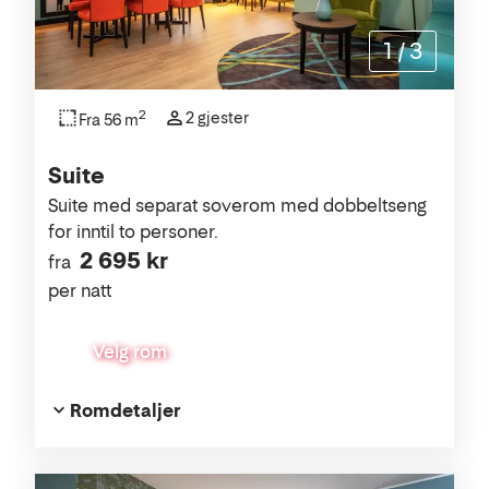
1
/
3
2
2 gjester
Fra 56 m
Suite
Suite med separat soverom med dobbeltseng
for inntil to personer.
2 695 kr
fra
per natt
Velg rom
Romdetaljer