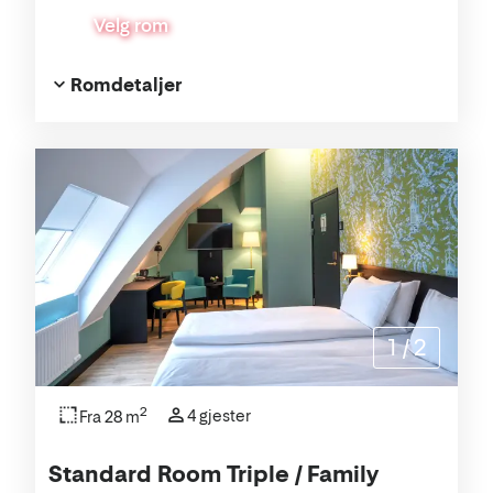
Velg rom
Romdetaljer
1
/
2
2
4 gjester
Fra 28 m
Standard Room Triple / Family