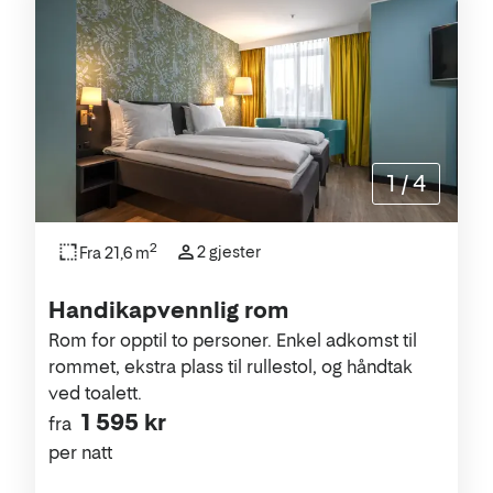
1
/
4
2
2 gjester
Fra 21,6 m
Handikapvennlig rom
Rom for opptil to personer. Enkel adkomst til
rommet, ekstra plass til rullestol, og håndtak
ved toalett.
1 595 kr
fra
per natt