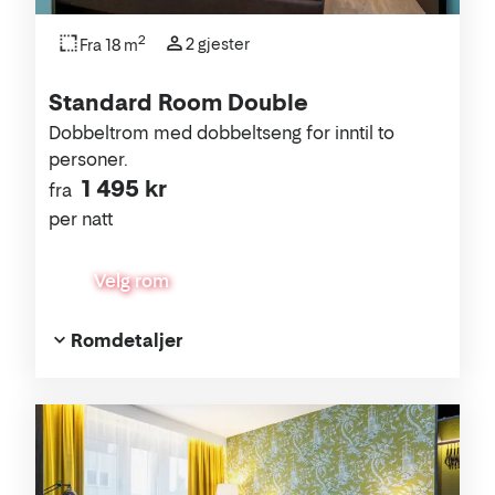
2
2 gjester
Fra 18 m
Standard Room Double
Dobbeltrom med dobbeltseng for inntil to
personer.
1 495 kr
fra
per natt
Velg rom
Romdetaljer