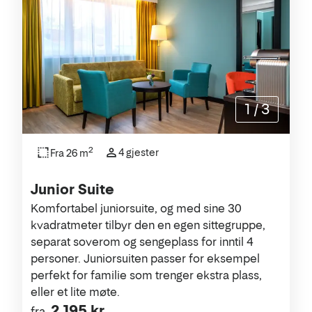
1
/
3
2
4 gjester
Fra 26 m
Junior Suite
Komfortabel juniorsuite, og med sine 30
kvadratmeter tilbyr den en egen sittegruppe,
separat soverom og sengeplass for inntil 4
personer. Juniorsuiten passer for eksempel
perfekt for familie som trenger ekstra plass,
eller et lite møte.
2 195 kr
fra