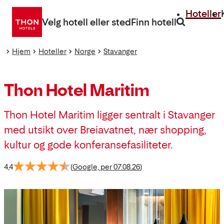
Gå
Hoteller
direkte
Velg hotell eller sted
Finn hotell
til
innhold
Hjem
Hoteller
Norge
Stavanger
Thon Hotel Maritim
Thon Hotel Maritim ligger sentralt i Stavanger
med utsikt over Breiavatnet, nær shopping,
kultur og gode konferansefasiliteter.
4,4
(
Google, per 07.08.26
)