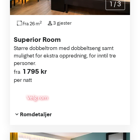
1
/
3
2
3 gjester
Fra 26 m
Superior Room
Større dobbeltrom med dobbeltseng samt
mulighet for ekstra oppredning, for inntil tre
personer.
1 795 kr
fra
per natt
Velg rom
Romdetaljer