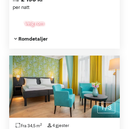
per natt
Velg rom
Romdetaljer
1
/
3
2
4 gjester
Fra 34,5 m