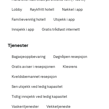
Lobby
Røykfritt hotell
Nøkkel i app
Familievennlig hotell
Utsjekk i app
Innsjekk i app
Gratis trådløst internett
Tjenester
Bagasjeoppbevaring
Døgnåpen resepsjon
Gratis aviser i resepsjonen
Klesrens
Kveldsbemannet resepsjon
Sen utsjekk ved ledig kapasitet
Tidlig innsjekk ved ledig kapasitet
Vaskeritjenester
Vekketjeneste