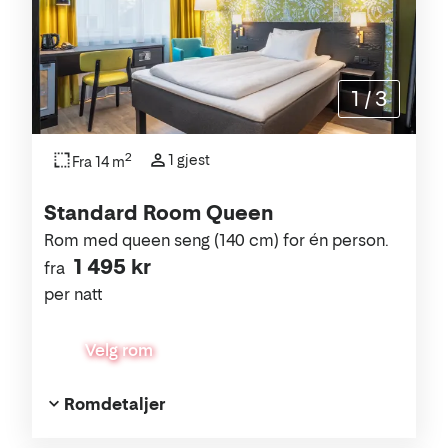
1
/
3
2
1 gjest
Fra 14 m
Standard Room Queen
Rom med queen seng (140 cm) for én person.
1 495 kr
fra
per natt
Velg rom
Romdetaljer