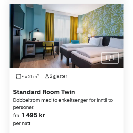
1
/
1
2
2 gjester
Fra 21 m
Standard Room Twin
Dobbeltrom med to enkeltsenger for inntil to
personer.
1 495 kr
fra
per natt