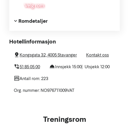
Velg rom
Romdetaljer
Om
Hotellinformasjon
hotellet
Kongsgata 32, 4005 Stavanger
Kontakt oss
51 85 05 00
Innsjekk 15:00
Utsjekk 12:00
Antall rom: 223
Org. nummer: NO976711009VAT
Treningsrom