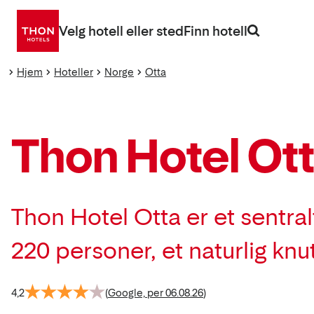
Gå
direkte
Velg hotell eller sted
Finn hotell
til
innhold
Hjem
Hoteller
Norge
Otta
Thon Hotel Ot
Thon Hotel Otta er et sentra
220 personer, et naturlig k
4,2
(
Google, per 06.08.26
)