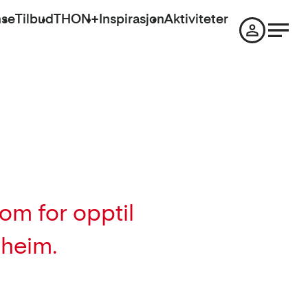
nse
Tilbud
THON+
Inspirasjon
Aktiviteter
om for opptil
dheim.