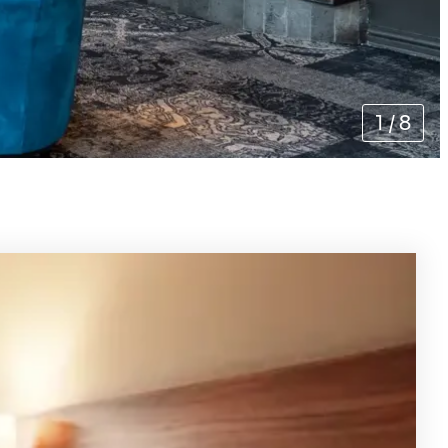
1
/
8