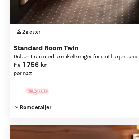
2 gjester
Standard Room Twin
Dobbeltrom med to enkeltsenger for inntil to persone
1 756 kr
fra
per natt
Velg rom
Romdetaljer