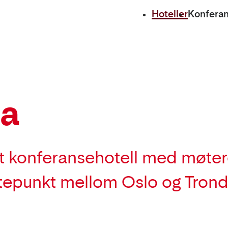
Hoteller
Konfera
ta
lt konferansehotell med møter
nutepunkt mellom Oslo og Tron