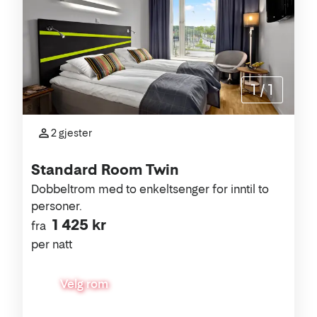
1
/
1
2 gjester
Standard Room Twin
Dobbeltrom med to enkeltsenger for inntil to
personer.
1 425 kr
fra
per natt
Velg rom