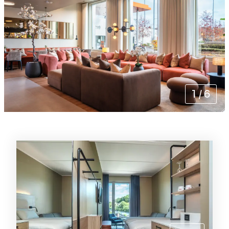
1
/
6
Rommene