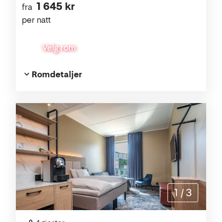
1 645 kr
fra
per natt
Velg rom
Romdetaljer
1
/
3