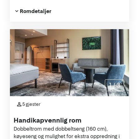
Romdetaljer
1
/
3
5 gjester
Handikapvennlig rom
Dobbeltrom med dobbeltseng (160 cm),
køyeseng og mulighet for ekstra oppredning i