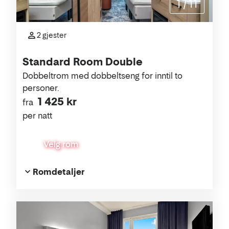
1
/
11
2 gjester
Standard Room Double
Dobbeltrom med dobbeltseng for inntil to
personer.
1 425 kr
fra
per natt
Velg rom
Romdetaljer