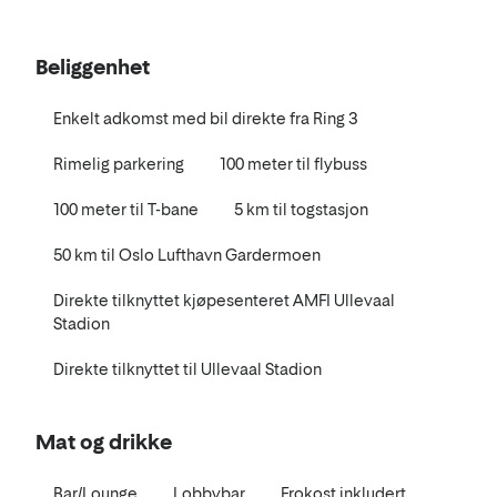
Beliggenhet
Enkelt adkomst med bil direkte fra Ring 3
Rimelig parkering
100 meter til flybuss
100 meter til T-bane
5 km til togstasjon
50 km til Oslo Lufthavn Gardermoen
Direkte tilknyttet kjøpesenteret AMFI Ullevaal
Stadion
Direkte tilknyttet til Ullevaal Stadion
Mat og drikke
Bar/Lounge
Lobbybar
Frokost inkludert