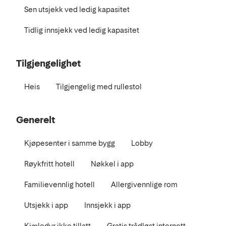
Sen utsjekk ved ledig kapasitet
Tidlig innsjekk ved ledig kapasitet
Tilgjengelighet
Heis
Tilgjengelig med rullestol
Generelt
Kjøpesenter i samme bygg
Lobby
Røykfritt hotell
Nøkkel i app
Familievennlig hotell
Allergivennlige rom
Utsjekk i app
Innsjekk i app
Kjæledyr ikke tillatt
Gratis trådløst internett