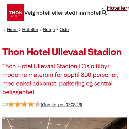
Gå
Hoteller
direkte
Velg hotell eller sted
Finn hotell
til
innhold
Hjem
Hoteller
Norge
Oslo
Thon Hotel Ullevaal Stadion
Thon Hotel Ullevaal Stadion i Oslo tilbyr
moderne møterom for opptil 800 personer,
med enkel adkomst, parkering og sentral
beliggenhet.
4,2
(
Google, per 07.08.26
)