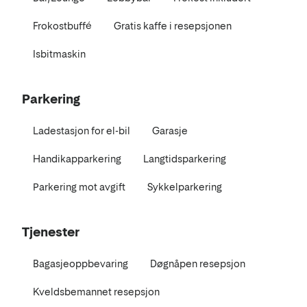
Frokostbuffé
Gratis kaffe i resepsjonen
Isbitmaskin
Parkering
Ladestasjon for el-bil
Garasje
Handikapparkering
Langtidsparkering
Parkering mot avgift
Sykkelparkering
Tjenester
Bagasjeoppbevaring
Døgnåpen resepsjon
Kveldsbemannet resepsjon