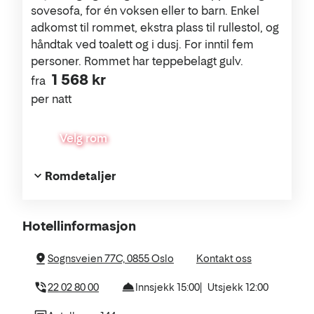
sovesofa, for én voksen eller to barn. Enkel
adkomst til rommet, ekstra plass til rullestol, og
håndtak ved toalett og i dusj. For inntil fem
personer. Rommet har teppebelagt gulv.
1 568 kr
fra
per natt
Velg rom
Romdetaljer
Om
Hotellinformasjon
hotellet
Sognsveien 77C, 0855 Oslo
Kontakt oss
22 02 80 00
Innsjekk 15:00
Utsjekk 12:00