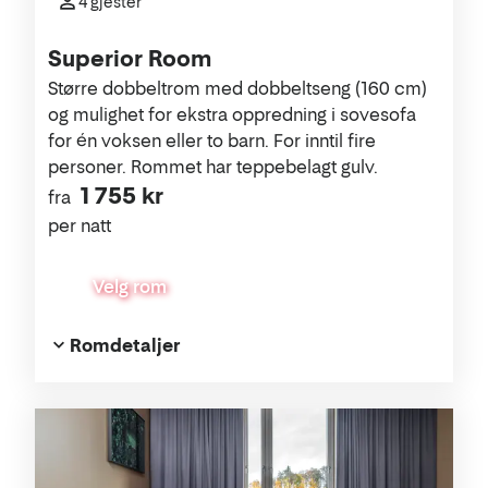
4 gjester
Superior Room
Større dobbeltrom med dobbeltseng (160 cm)
og mulighet for ekstra oppredning i sovesofa
for én voksen eller to barn. For inntil fire
personer. Rommet har teppebelagt gulv.
1 755 kr
fra
per natt
Velg rom
Romdetaljer