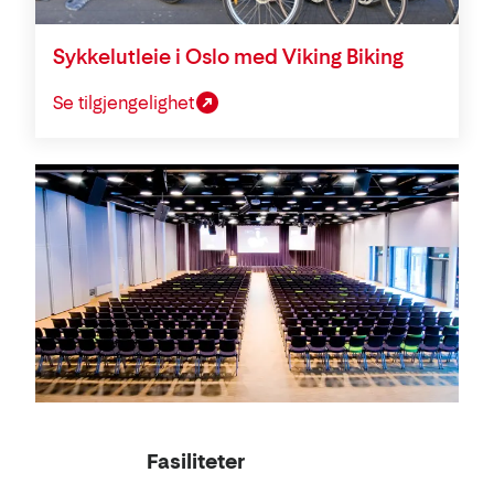
Sykkelutleie i Oslo med Viking Biking
Se tilgjengelighet
Konferanse
Fasiliteter