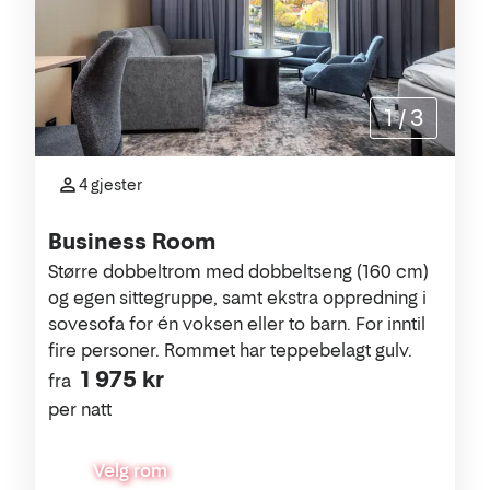
1
/
3
4 gjester
Business Room
Større dobbeltrom med dobbeltseng (160 cm)
og egen sittegruppe, samt ekstra oppredning i
sovesofa for én voksen eller to barn. For inntil
fire personer. Rommet har teppebelagt gulv.
1 975 kr
fra
per natt
Velg rom