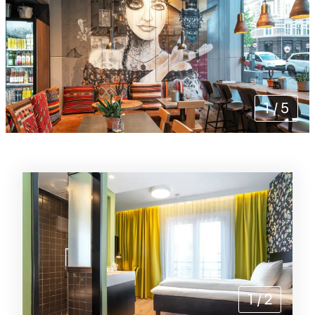
1
/
5
Rommene
1
/
2