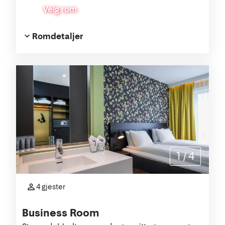
Velg rom
Romdetaljer
1
/
4
4 gjester
Business Room