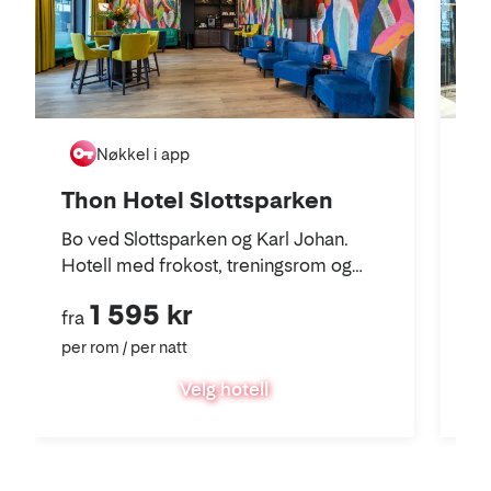
Nøkkel i app
Thon Hotel Slottsparken
Th
Bo ved Slottsparken og Karl Johan.
Bo
Hotell med frokost, treningsrom og
Na
leiligheter for langtidsleie.
tr
1 595 kr
fra
fra
per rom / per natt
per
Velg hotell