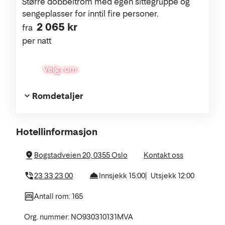
Større dobbeltrom med egen sittegruppe og
sengeplasser for inntil fire personer.
2 065 kr
fra
per natt
Velg rom
Romdetaljer
Om
Hotellinformasjon
hotellet
Bogstadveien 20, 0355 Oslo
Kontakt oss
23 33 23 00
Innsjekk 15:00
Utsjekk 12:00
Antall rom: 165
Org. nummer: NO930310131MVA