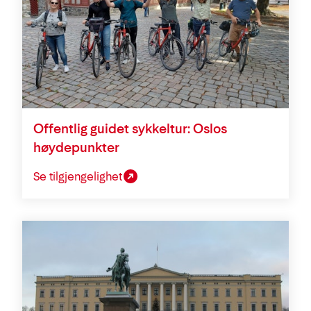
Offentlig guidet sykkeltur: Oslos
høydepunkter
Se tilgjengelighet