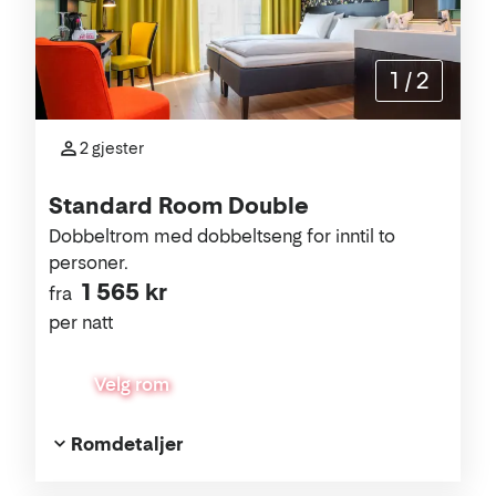
1
/
2
2 gjester
Standard Room Double
Dobbeltrom med dobbeltseng for inntil to
personer.
1 565 kr
fra
per natt
Velg rom
Romdetaljer