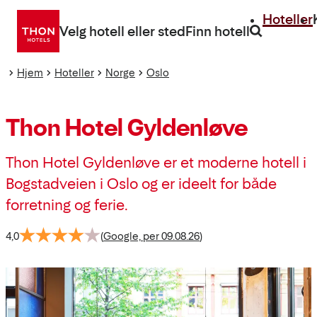
Gå
Hoteller
direkte
Velg hotell eller sted
Finn hotell
til
innhold
Hjem
Hoteller
Norge
Oslo
Thon Hotel Gyldenløve
Thon Hotel Gyldenløve er et moderne hotell i
Bogstadveien i Oslo og er ideelt for både
forretning og ferie.
4,0
(
Google, per 09.08.26
)