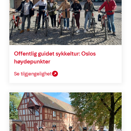
Offentlig guidet sykkeltur: Oslos
høydepunkter
Se tilgjengelighet