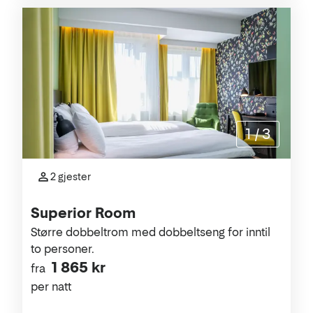
1
/
3
2 gjester
Superior Room
Større dobbeltrom med dobbeltseng for inntil
to personer.
1 865 kr
fra
per natt