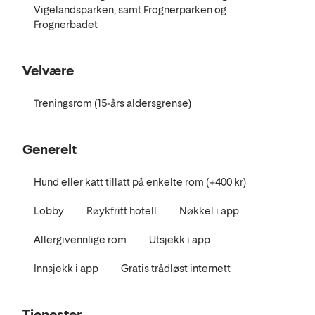
Vigelandsparken, samt Frognerparken og
Frognerbadet
Velvære
Treningsrom (15-års aldersgrense)
Generelt
Hund eller katt tillatt på enkelte rom (+400 kr)
Lobby
Røykfritt hotell
Nøkkel i app
Allergivennlige rom
Utsjekk i app
Innsjekk i app
Gratis trådløst internett
Tjenester