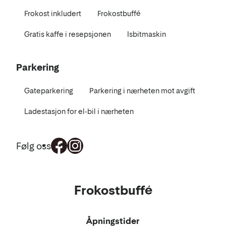
Frokost inkludert
Frokostbuffé
Gratis kaffe i resepsjonen
Isbitmaskin
Parkering
Gateparkering
Parkering i nærheten mot avgift
Ladestasjon for el-bil i nærheten
Følg oss
Mat
Frokostbuffé
og
drikke
Åpningstider