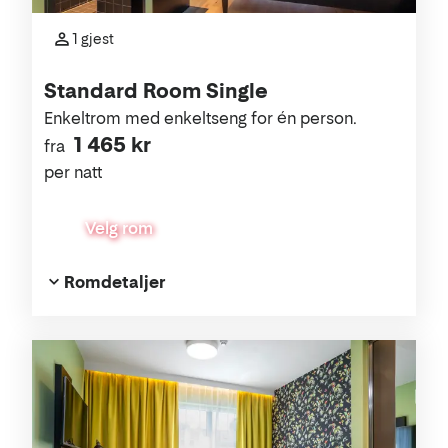
1 gjest
Standard Room Single
Enkeltrom med enkeltseng for én person.
1 465 kr
fra
per natt
Velg rom
Romdetaljer