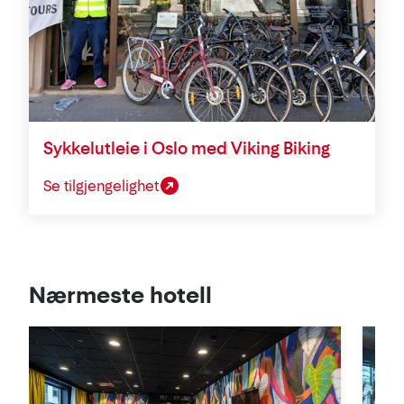
Sykkelutleie i Oslo med Viking Biking
Se tilgjengelighet
Se
Nærmeste hotell
i
kart