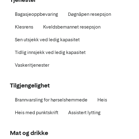
Bagasjeoppbevaring
Døgnåpen resepsjon
Klesrens
Kveldsbemannet resepsjon
Sen utsjekk ved ledig kapasitet
Tidlig innsjekk ved ledig kapasitet
Vaskeritjenester
Tilgjengelighet
Brannvarsling for hørselshemmede
Heis
Heis med punktskrift
Assistert lytting
Mat og drikke