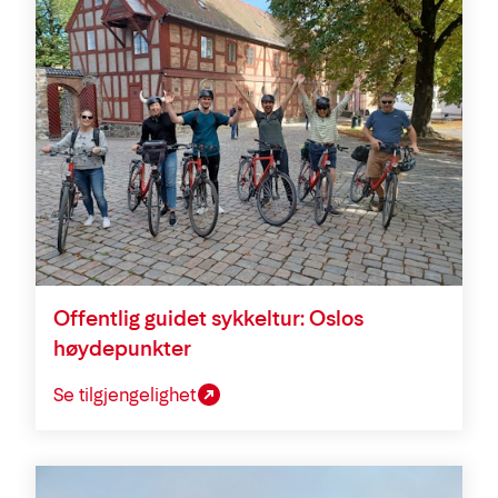
Offentlig guidet sykkeltur: Oslos
høydepunkter
Se tilgjengelighet