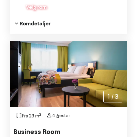
Velg rom
Romdetaljer
1
/
3
2
4 gjester
Fra 23 m
Business Room