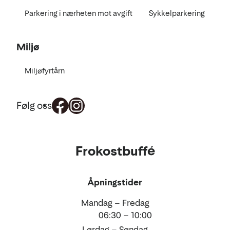
Parkering i nærheten mot avgift
Sykkelparkering
Miljø
Miljøfyrtårn
Følg oss
Mat
Frokostbuffé
og
drikke
Åpningstider
Mandag – Fredag
06:30 – 10:00
Lørdag – Søndag