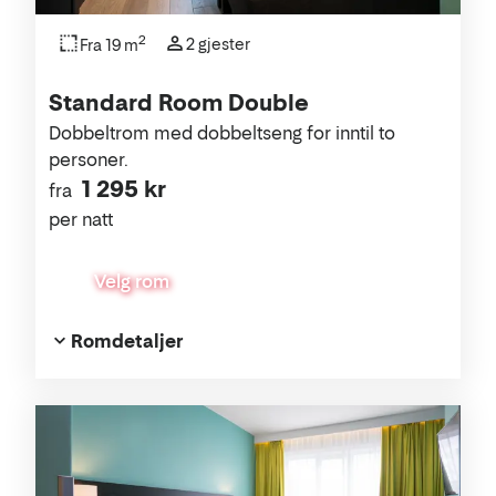
2
2 gjester
Fra 19 m
Standard Room Double
Dobbeltrom med dobbeltseng for inntil to
personer.
1 295 kr
fra
per natt
Velg rom
Romdetaljer