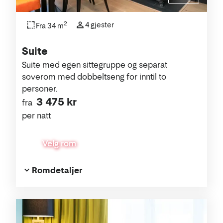
2
4 gjester
Fra 34 m
Suite
Suite med egen sittegruppe og separat
soverom med dobbeltseng for inntil to
personer.
3 475 kr
fra
per natt
Velg rom
Romdetaljer