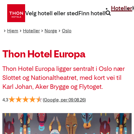
Gå
Hoteller
direkte
Velg hotell eller sted
Finn hotell
til
innhold
Hjem
Hoteller
Norge
Oslo
Thon Hotel Europa
Thon Hotel Europa ligger sentralt i Oslo nær
Slottet og Nationaltheatret, med kort vei til
Karl Johan, Aker Brygge og Flytoget.
4,3
(
Google, per 09.08.26
)