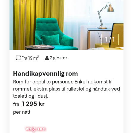
1
/
1
2
2 gjester
Fra 19 m
Handikapvennlig rom
Rom for opptil to personer. Enkel adkomst til
rommet, ekstra plass til rullestol og håndtak ved
toalett og i dusj.
1 295 kr
fra
per natt
Velg rom