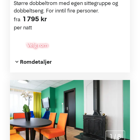
Større dobbeltrom med egen sittegruppe og
dobbeltseng. For inntil fire personer.
1 795 kr
fra
per natt
Velg rom
Romdetaljer
1
/
8