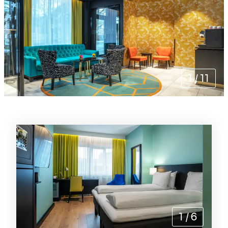
1
/
11
Rommene
1
/
6