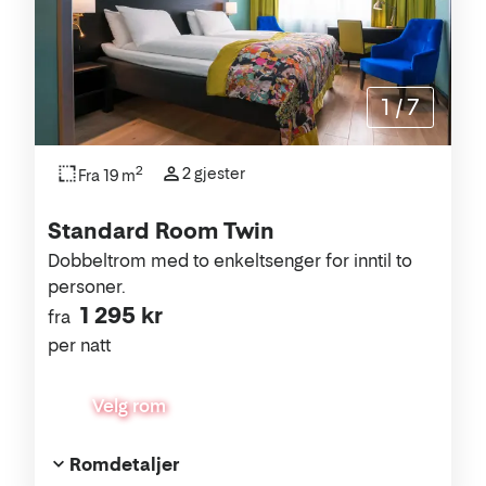
1
/
7
2
2 gjester
Fra 19 m
Standard Room Twin
Dobbeltrom med to enkeltsenger for inntil to
personer.
1 295 kr
fra
per natt
Velg rom
Romdetaljer