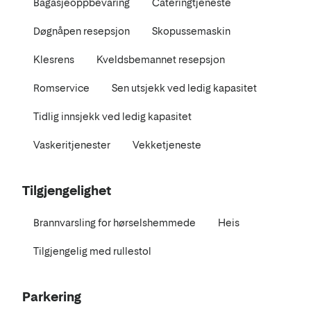
Bagasjeoppbevaring
Cateringtjeneste
Døgnåpen resepsjon
Skopussemaskin
Klesrens
Kveldsbemannet resepsjon
Romservice
Sen utsjekk ved ledig kapasitet
Tidlig innsjekk ved ledig kapasitet
Vaskeritjenester
Vekketjeneste
Tilgjengelighet
Brannvarsling for hørselshemmede
Heis
Tilgjengelig med rullestol
Parkering