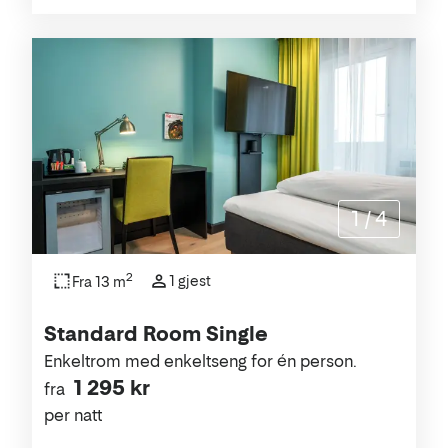
1
/
4
2
1 gjest
Fra 13 m
Standard Room Single
Enkeltrom med enkeltseng for én person.
1 295 kr
fra
per natt