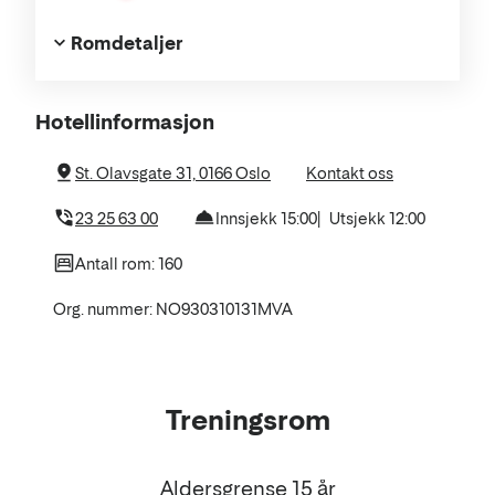
Romdetaljer
Om
Hotellinformasjon
hotellet
St. Olavsgate 31, 0166 Oslo
Kontakt oss
23 25 63 00
Innsjekk 15:00
Utsjekk 12:00
Antall rom: 160
Org. nummer: NO930310131MVA
Treningsrom
Aldersgrense 15 år