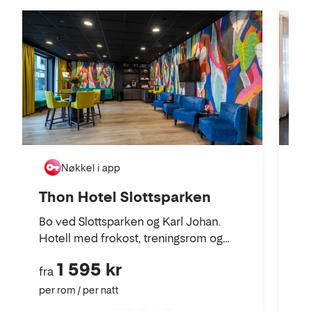
i
kart
T
Nøkkel i app
Tho
Thon Hotel Slottsparken
i 
Bo ved Slottsparken og Karl Johan.
kol
Hotell med frokost, treningsrom og
leiligheter for langtidsleie.
1 595 kr
fra
per rom / per natt