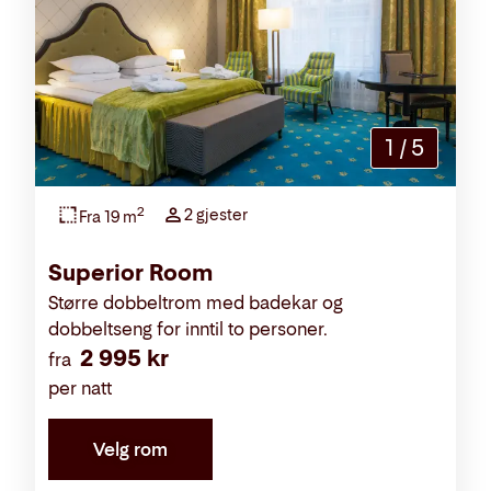
1
/
5
2
2 gjester
Fra 19 m
Superior Room
Større dobbeltrom med badekar og
dobbeltseng for inntil to personer.
2 995 kr
fra
per natt
Velg rom