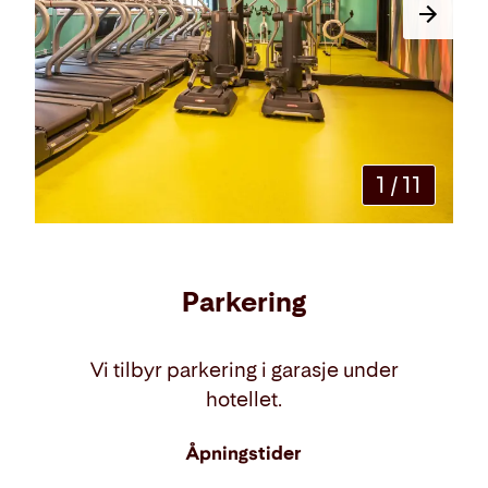
1
/
11
Parkering
Vi tilbyr parkering i garasje under
hotellet.
Åpningstider