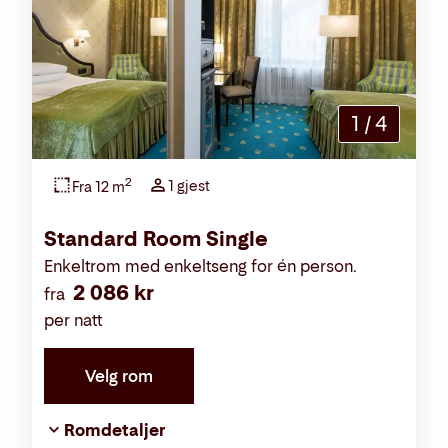
1
/
4
2
1 gjest
Fra 12 m
Standard Room Single
Enkeltrom med enkeltseng for én person.
2 086 kr
fra
per natt
Velg rom
Romdetaljer