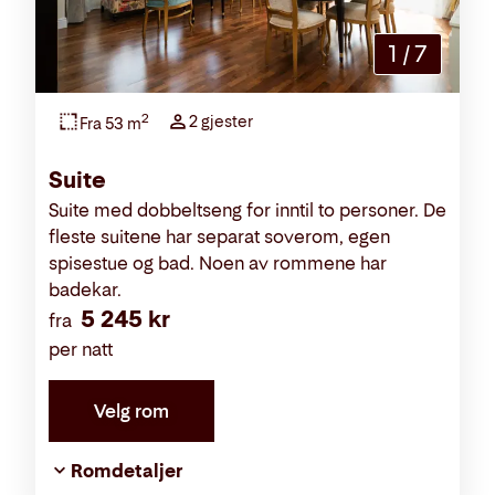
1
/
7
2
2 gjester
Fra 53 m
Suite
Suite med dobbeltseng for inntil to personer. De
fleste suitene har separat soverom, egen
spisestue og bad. Noen av rommene har
badekar.
5 245 kr
fra
per natt
Velg rom
Romdetaljer