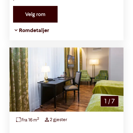
Velg rom
Romdetaljer
1
/
7
2
2 gjester
Fra 16 m