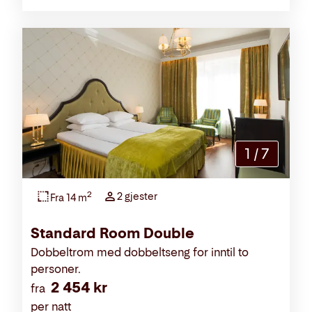
1
/
7
2
2 gjester
Fra 14 m
Standard Room Double
Dobbeltrom med dobbeltseng for inntil to
personer.
2 454 kr
fra
per natt