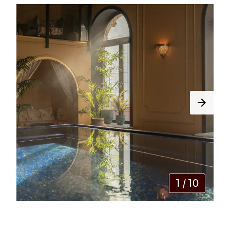
1
/
10