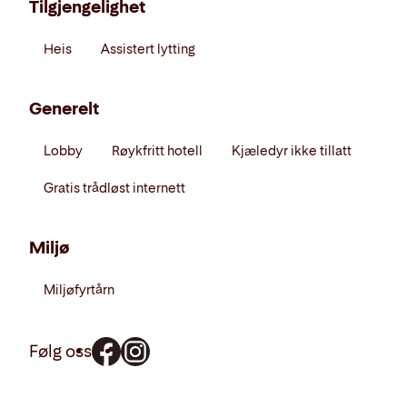
Tilgjengelighet
Heis
Assistert lytting
Generelt
Lobby
Røykfritt hotell
Kjæledyr ikke tillatt
Gratis trådløst internett
Miljø
Miljøfyrtårn
Følg oss
Mat