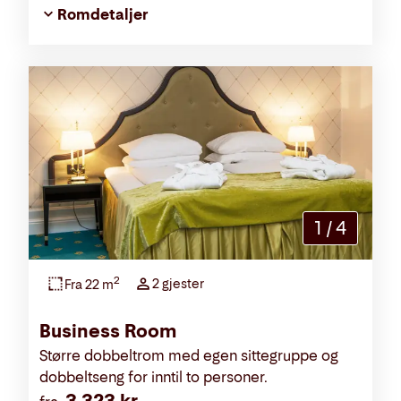
Romdetaljer
1
/
4
2
2 gjester
Fra 22 m
Business Room
Større dobbeltrom med egen sittegruppe og
dobbeltseng for inntil to personer.
3 323 kr