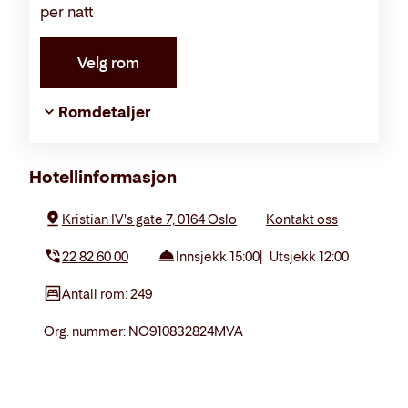
per natt
Velg rom
Romdetaljer
Om
Hotellinformasjon
hotellet
Kristian IV's gate 7, 0164 Oslo
Kontakt oss
22 82 60 00
Innsjekk 15:00
Utsjekk 12:00
Antall rom: 249
Org. nummer: NO910832824MVA