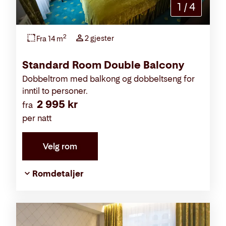
1
/
4
2
2 gjester
Fra 14 m
Standard Room Double Balcony
Dobbeltrom med balkong og dobbeltseng for
inntil to personer.
2 995 kr
fra
per natt
Velg rom
Romdetaljer