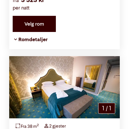
fra
per natt
Velg rom
Romdetaljer
1
/
1
2
2 gjester
Fra 38 m