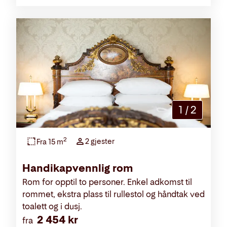
1
/
2
2
2 gjester
Fra 15 m
Handikapvennlig rom
Rom for opptil to personer. Enkel adkomst til
rommet, ekstra plass til rullestol og håndtak ved
toalett og i dusj.
2 454 kr
fra