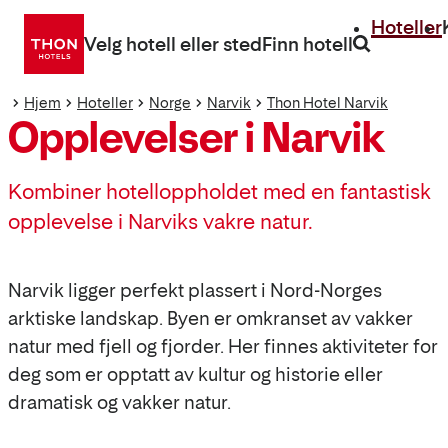
Gå
Hoteller
direkte
Velg hotell eller sted
Finn hotell
til
innhold
Hjem
Hoteller
Norge
Narvik
Thon Hotel Narvik
Opplevelser i Narvik
Kombiner hotelloppholdet med en fantastisk
opplevelse i Narviks vakre natur.
Narvik ligger perfekt plassert i Nord-Norges
arktiske landskap. Byen er omkranset av vakker
natur med fjell og fjorder. Her finnes aktiviteter for
deg som er opptatt av kultur og historie eller
dramatisk og vakker natur.