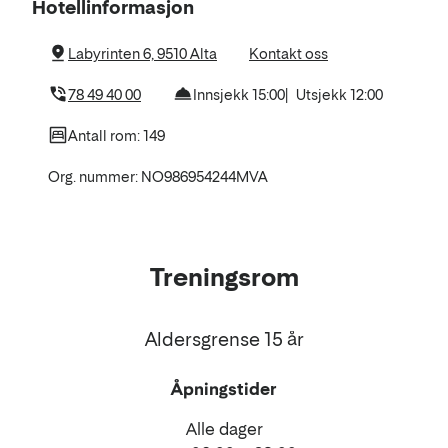
Om
Hotellinformasjon
hotellet
Labyrinten 6, 9510 Alta
Kontakt oss
78 49 40 00
Innsjekk 15:00
Utsjekk 12:00
Antall rom: 149
Org. nummer: NO986954244MVA
Treningsrom
Aldersgrense 15 år
Åpningstider
Alle dager