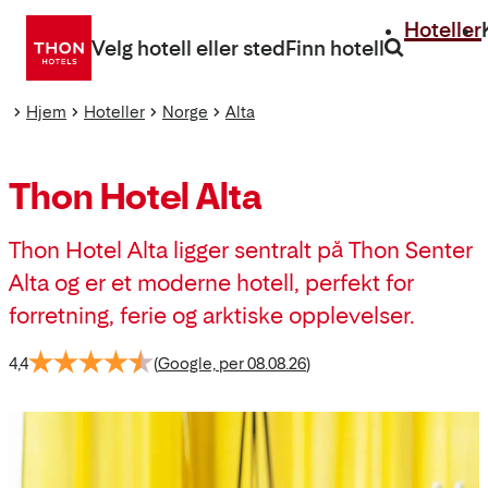
Gå
Hoteller
direkte
Velg hotell eller sted
Finn hotell
til
innhold
Hjem
Hoteller
Norge
Alta
Thon Hotel Alta
Thon Hotel Alta ligger sentralt på Thon Senter
Alta og er et moderne hotell, perfekt for
forretning, ferie og arktiske opplevelser.
4,4
(
Google, per 08.08.26
)