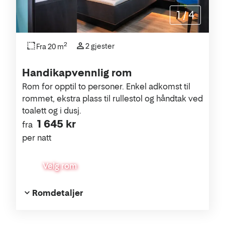
1
/
4
2
2 gjester
Fra 20 m
Handikapvennlig rom
Rom for opptil to personer. Enkel adkomst til
rommet, ekstra plass til rullestol og håndtak ved
toalett og i dusj.
1 645 kr
fra
per natt
Velg rom
Romdetaljer