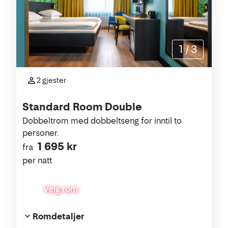
1
/
3
2 gjester
Standard Room Double
Dobbeltrom med dobbeltseng for inntil to
personer.
1 695 kr
fra
per natt
Velg rom
Romdetaljer