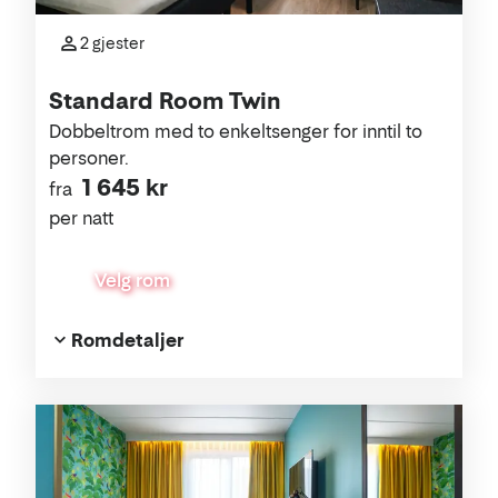
2 gjester
Standard Room Twin
Dobbeltrom med to enkeltsenger for inntil to
personer.
1 645 kr
fra
per natt
Velg rom
Romdetaljer