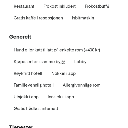
Restaurant
Frokost inkludert
Frokostbuffé
Gratis kaffe i resepsjonen
Isbitmaskin
Generelt
Hund eller katt tillatt på enkelte rom (+400 kr)
Kjøpesenter i samme bygg
Lobby
Røykfritt hotell
Nøkkel i app
Familievennlig hotell
Allergivennlige rom
Utsjekk i app
Innsjekk i app
Gratis trådløst internett
Tjenester