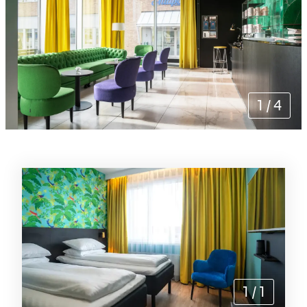
1
/
4
Rommene
1
/
1