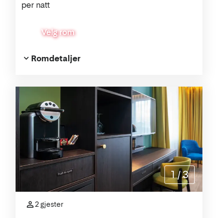
per natt
Velg rom
Romdetaljer
1
/
3
2 gjester