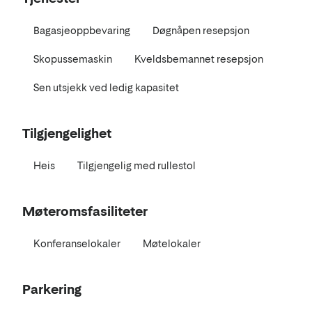
Bagasjeoppbevaring
Døgnåpen resepsjon
Skopussemaskin
Kveldsbemannet resepsjon
Sen utsjekk ved ledig kapasitet
Tilgjengelighet
Heis
Tilgjengelig med rullestol
Møteromsfasiliteter
Konferanselokaler
Møtelokaler
Parkering