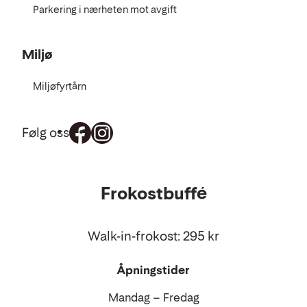
Parkering i nærheten mot avgift
Miljø
Miljøfyrtårn
Følg oss
Mat
Frokostbuffé
og
drikke
Walk-in-frokost: 295 kr
Åpningstider
Mandag – Fredag