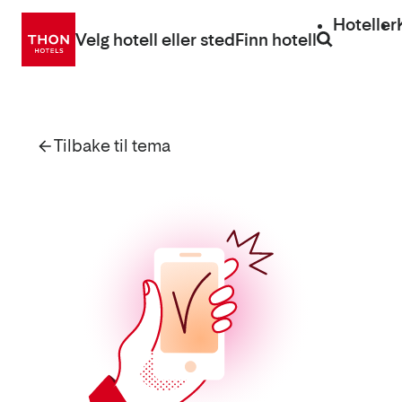
Gå
Hoteller
direkte
Velg hotell eller sted
Finn hotell
til
innhold
Tilbake til tema