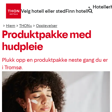
Gå
Hoteller
direkte
Velg hotell eller sted
Finn hotell
til
innhold
Hjem
THON+
Opplevelser
Produktpakke med
hudpleie
Plukk opp en produktpakke neste gang du er
i Tromsø.